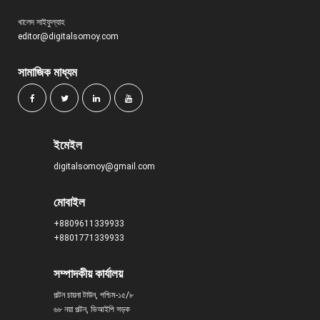
খালেদ সাইফুল্যাহ
editor@digitalsomoy.com
সামাজিক মাধ্যম
ইমেইল
digitalsomoy@gmail.com
মোবাইল
+8809611339933
+8801771339933
সম্পাদকীয় কার্যালয়
পল্টন চায়না টাউন, পশ্চিম-১৫/৮
৬৮ নয়া পল্টন, ভিআইপি সড়ক