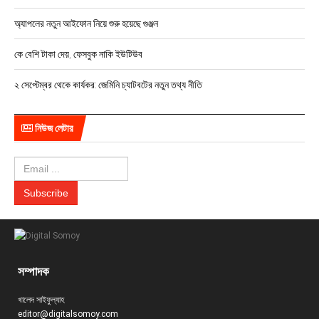
অ্যাপলের নতুন আইফোন নিয়ে শুরু হয়েছে গুঞ্জন
কে বেশি টাকা দেয়, ফেসবুক নাকি ইউটিউব
২ সেপ্টেম্বর থেকে কার্যকর: জেমিনি চ্যাটবটের নতুন তথ্য নীতি
নিউজ লেটার
সম্পাদক
খালেদ সাইফুল্যাহ
editor@digitalsomoy.com