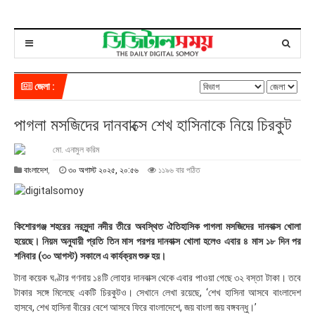
জেলা :
পাগলা মসজিদের দানবাক্সে শেখ হাসিনাকে নিয়ে চিরকুট
মো. এনামুল করিম
৩
বাংলাদেশ
,
৩০ অগাস্ট ২০২৫, ২০:৫৬
১১৯৬ বার পঠিত
০
অ
গা
স্ট
কিশোরগঞ্জ শহরের নরসুন্দা নদীর তীরে অবস্থিত ঐতিহাসিক পাগলা মসজিদের দানবাক্স খোলা
২
হয়েছে। নিয়ম অনুযায়ী প্রতি তিন মাস পরপর দানবাক্স খোলা হলেও এবার ৪ মাস ১৮ দিন পর
০
শনিবার (৩০ আগস্ট) সকালে এ কার্যক্রম শুরু হয়।
২
৫
টানা কয়েক ঘণ্টার গণনায় ১৪টি লোহার দানবাক্স থেকে এবার পাওয়া গেছে ৩২ বস্তা টাকা। তবে
,
টাকার সঙ্গে মিলেছে একটি চিরকুটও। সেখানে লেখা রয়েছে, ‘শেখ হাসিনা আসবে বাংলাদেশ
২
হাসবে, শেখ হাসিনা বীরের বেশে আসবে ফিরে বাংলাদেশে, জয় বাংলা জয় বঙ্গবন্ধু।’
০