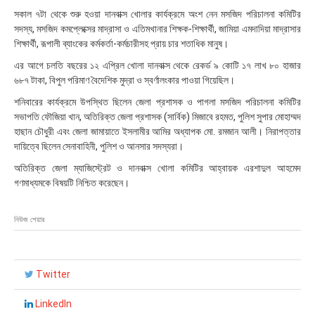
:
সকাল ৭টা থেকে শুরু হওয়া দানবাক্স খোলার কার্যক্রমে অংশ নেন মসজিদ পরিচালনা কমিটির
৫
সদস্য, মসজিদ কমপ্লেক্সের মাদ্রাসা ও এতিমখানার শিক্ষক-শিক্ষার্থী, জামিয়া এমদাদিয়া মাদ্রাসার
৬
শিক্ষার্থী, রূপালী ব্যাংকের কর্মকর্তা-কর্মচারীসহ প্রায় চার শতাধিক মানুষ।
এর আগে চলতি বছরের ১২ এপ্রিল খোলা দানবাক্স থেকে রেকর্ড ৯ কোটি ১৭ লাখ ৮০ হাজার
৬৮৭ টাকা, বিপুল পরিমাণ বৈদেশিক মুদ্রা ও স্বর্ণালংকার পাওয়া গিয়েছিল।
শনিবারের কার্যক্রমে উপস্থিত ছিলেন জেলা প্রশাসক ও পাগলা মসজিদ পরিচালনা কমিটির
সভাপতি ফৌজিয়া খান, অতিরিক্ত জেলা প্রশাসক (সার্বিক) মিজাবে রহমত, পুলিশ সুপার মোহাম্মদ
হাছান চৌধুরী এবং জেলা জামায়াতে ইসলামীর আমির অধ্যাপক মো. রমজান আলী। নিরাপত্তার
দায়িত্বে ছিলেন সেনাবাহিনী, পুলিশ ও আনসার সদস্যরা।
অতিরিক্ত জেলা ম্যাজিস্ট্রেট ও দানবাক্স খোলা কমিটির আহ্বায়ক এরশাদুল আহমেদ
গণমাধ্যমকে বিষয়টি নিশ্চিত করেছেন।
নিউজ শেয়ার
Twitter
LinkedIn