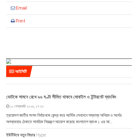
Email
Print
আইসিটি
ভোটকে সামনে রেখে ৯৬ ঘণ্টা সীমিত থাকবে মোবাইল ও ইন্টারনেট ব্যাংকিং
১১ ফেব্রুয়ারি ২০২৬, ১৭:১৩
ত্রয়োদশ জাতীয় সংসদ নির্বাচনকে কেন্দ্র করে আর্থিক লেনদেনে সম্ভাব্য অনিয়ম ও অর্থের
অপব্যবহার ঠেকাতে সাময়িক নিয়ন্ত্রণ আরোপ করেছে বাংলাদেশ ব্যাংক। এর আ...
ইউটিউবে নতুন ফিচার Hype