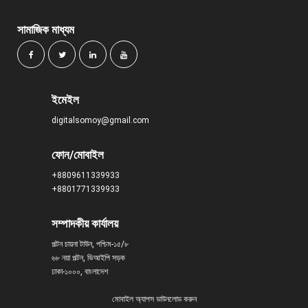
সামাজিক মাধ্যম
ইমেইল
digitalsomoy@gmail.com
ফোন/মোবাইল
+8809611339933
+8801771339933
সম্পাদকীয় কার্যালয়
পল্টন চায়না টাউন, পশ্চিম-১৫/৮
৬৮ নয়া পল্টন, ভিআইপি সড়ক
ঢাকা-১০০০, বাংলাদেশ
মোবাইল অ্যাপস ডাউনলোড করুন