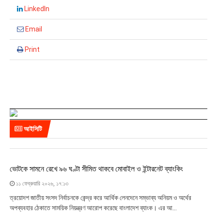
LinkedIn
Email
Print
আইসিটি
ভোটকে সামনে রেখে ৯৬ ঘণ্টা সীমিত থাকবে মোবাইল ও ইন্টারনেট ব্যাংকিং
১১ ফেব্রুয়ারি ২০২৬, ১৭:১৩
ত্রয়োদশ জাতীয় সংসদ নির্বাচনকে কেন্দ্র করে আর্থিক লেনদেনে সম্ভাব্য অনিয়ম ও অর্থের
অপব্যবহার ঠেকাতে সাময়িক নিয়ন্ত্রণ আরোপ করেছে বাংলাদেশ ব্যাংক। এর আ...