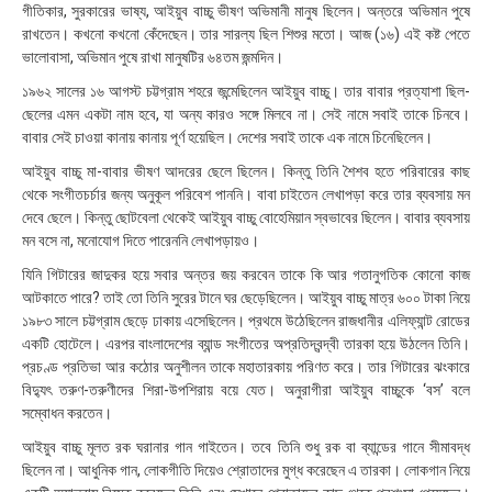
গীতিকার, সুরকারের ভাষ্য, আইয়ুব বাচ্চু ভীষণ অভিমানী মানুষ ছিলেন। অন্তরে অভিমান পুষে
:
২
রাখতেন। কখনো কখনো কেঁদেছেন। তার সারল্য ছিল শিশুর মতো। আজ (১৬) এই কষ্ট পেতে
৮
ভালোবাসা, অভিমান পুষে রাখা মানুষটির ৬৪তম জন্মদিন।
১৯৬২ সালের ১৬ আগস্ট চট্টগ্রাম শহরে জন্মেছিলেন আইয়ুব বাচ্চু। তার বাবার প্রত্যাশা ছিল-
ছেলের এমন একটা নাম হবে, যা অন্য কারও সঙ্গে মিলবে না। সেই নামে সবাই তাকে চিনবে।
বাবার সেই চাওয়া কানায় কানায় পূর্ণ হয়েছিল। দেশের সবাই তাকে এক নামে চিনেছিলেন।
আইয়ুব বাচ্চু মা-বাবার ভীষণ আদরের ছেলে ছিলেন। কিন্তু তিনি শৈশব হতে পরিবারের কাছ
থেকে সংগীতচর্চার জন্য অনুকূল পরিবেশ পাননি। বাবা চাইতেন লেখাপড়া করে তার ব্যবসায় মন
দেবে ছেলে। কিন্তু ছোটবেলা থেকেই আইয়ুব বাচ্চু বোহেমিয়ান স্বভাবের ছিলেন। বাবার ব্যবসায়
মন বসে না, মনোযোগ দিতে পারেননি লেখাপড়ায়ও।
যিনি গিটারের জাদুকর হয়ে সবার অন্তর জয় করবেন তাকে কি আর গতানুগতিক কোনো কাজ
আটকাতে পারে? তাই তো তিনি সুরের টানে ঘর ছেড়েছিলেন। আইয়ুব বাচ্চু মাত্র ৬০০ টাকা নিয়ে
১৯৮৩ সালে চট্টগ্রাম ছেড়ে ঢাকায় এসেছিলেন। প্রথমে উঠেছিলেন রাজধানীর এলিফ্যান্ট রোডের
একটি হোটেলে। এরপর বাংলাদেশের ব্যান্ড সংগীতের অপ্রতিদ্বন্দ্বী তারকা হয়ে উঠলেন তিনি।
প্রচণ্ড প্রতিভা আর কঠোর অনুশীলন তাকে মহাতারকায় পরিণত করে। তার গিটারের ঝংকারে
বিদ্যুৎ তরুণ-তরুণীদের শিরা-উপশিরায় বয়ে যেত। অনুরাগীরা আইয়ুব বাচ্চুকে ‘বস’ বলে
সম্বোধন করতেন।
আইয়ুব বাচ্চু মূলত রক ঘরানার গান গাইতেন। তবে তিনি শুধু রক বা ব্যান্ডের গানে সীমাবদ্ধ
ছিলেন না। আধুনিক গান, লোকগীতি দিয়েও শ্রোতাদের মুগ্ধ করেছেন এ তারকা। লোকগান নিয়ে