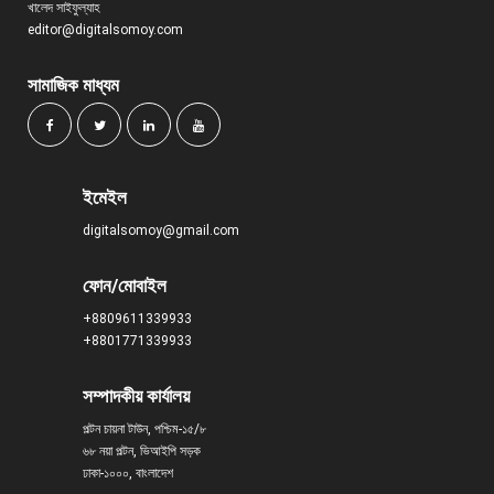
খালেদ সাইফুল্যাহ
editor@digitalsomoy.com
সামাজিক মাধ্যম
ইমেইল
digitalsomoy@gmail.com
ফোন/মোবাইল
+8809611339933
+8801771339933
সম্পাদকীয় কার্যালয়
পল্টন চায়না টাউন, পশ্চিম-১৫/৮
৬৮ নয়া পল্টন, ভিআইপি সড়ক
ঢাকা-১০০০, বাংলাদেশ