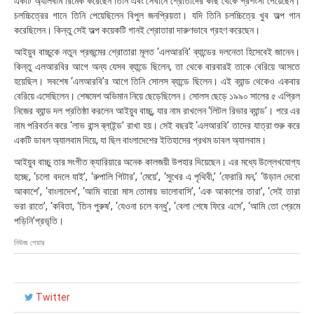
একটি অ্যালবাম রিমেক করেছেন তিনি এবং সেখানে শ্রোতাদের কাছ থেকে প্রশংসা পেয়েছেন।
চলচ্চিত্রের গানে তিনি পেয়েছিলেন বিপুল জনপ্রিয়তা। যদি তিনি চলচ্চিত্রে খুব অল্প গান
করেছিলেন। কিন্তু সেই অল্প কয়েকটি গানই শ্রোতারা দারুণভাবে গ্রহণ করেছেন।
আইয়ুব বাচ্চুকে নতুন প্রজন্মের শ্রোতারা মূলত ‘এলআরবি’ ব্যান্ডের দলনেতা হিসেবেই জানেন।
কিন্তু এলআরবির আগে অন্য যেসব ব্যান্ডে ছিলেন, তা থেকে বারবারই তাকে বেরিয়ে আসতে
হয়েছিল। সবশেষ ‘এলআরবি’র আগে তিনি সোলস ব্যান্ডে ছিলেন। এই ব্যান্ড থেকেও একবার
বেরিয়ে এসেছিলেন। শেষমেশ অভিমান নিয়ে ছেড়েছিলেন। সোলস ছেড়ে ১৯৯০ সালের ৫ এপ্রিল
নিজের ব্যান্ড দল প্রতিষ্ঠা করলেন আইয়ুব বাচ্চু, যার নাম রাখলেন ‘লিটল রিভার ব্যান্ড’। পরে এর
নাম পরিবর্তন করে ‘লাভ রান্স ব্লাইন্ড’ রাখা হয়। সেই বছরই ‘এলআরবি’ তাদের যাত্রা শুরু করে
একটি ডাবল অ্যালবাম দিয়ে, যা ছিল বাংলাদেশের ইতিহাসের প্রথম ডাবল অ্যালবাম।
আইয়ুব বাচ্চু তার সংগীত ক্যারিয়ারে অনেক কালজয়ী উপহার দিয়েছেন। এর মধ্যে উল্লেখযোগ্য
হচ্ছে, ‘চলো বদলে যাই’, ‘রুপালি গিটার’, ‘মেয়ে’, ‘সুখের এ পৃথিবী,’ ‘ফেরারি মন,’ ‘উড়াল দেবো
আকাশে’, ‘বাংলাদেশ’, ‘আমি বারো মাস তোমায় ভালোবাসি’, ‘এক আকাশের তারা’, ‘সেই তারা
ভরা রাতে’, ‘কবিতা, ‘তিন পুরুষ’, ‘যেওনা চলে বন্ধু’, ‘বেলা শেষে ফিরে এসে’, ‘আমি তো প্রেমে
পড়িনি’প্রভৃতি।
নিউজ শেয়ার
Twitter