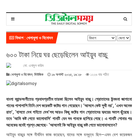
বিভাগ : খেলাধুলা ও বিনোদন
৬০০ টাকা নিয়ে ঘর ছেড়েছিলেন আইয়ুব বাচ্চু
মো. এনামুল করিম
১
খেলাধুলা ও বিনোদন
,
মিউজিক
১৬ অগাস্ট ২০২৫, ১৬:২৮
১২২৬ বার পঠিত
৬
অ
গা
স্ট
বাংলা ব্যান্ডসংগীতের প্রবাদপ্রতীম তারকা ছিলেন আইয়ুব বাচ্চু। শ্রোতাদের উন্মদনা জাগানো
২
গানের পাশাপাশি তিনি বেশ কয়েকটি কষ্টের গান গেয়েছেন। ‘আসলে কেউ সুখী নয়’, ‘এখন অনেক
০
রাত’, ‘হাসতে দেখ গাইতে দেখ’সহ আরও কিছু কষ্টের গান শ্রোতাদের হৃদয়ের অতল ছুঁয়েছে।
২
তবে ‘আমি কষ্ট পেতে ভালোবাসি’ গানটি যেন সব গানকে ছাপিয়ে গেছে। এ গানটি শোনার পর
৫
,
অনেকের মনেই প্রশ্ন জেগেছে- ‘আসলেই কি আইয়ুব বাচ্চু কষ্ট পেতে ভালোবাসতেন?
১
আইয়ুব বাচ্চুর সঙ্গে দীর্ঘদিন কাজ করেছেন, যাদের সঙ্গে বন্ধুত্ব ছিল—এমন বেশ কয়েকজন
৬