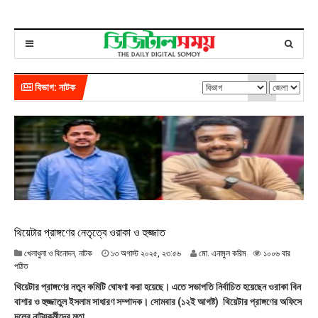
বিভাগ: নাটক
থিয়েটার প্রাঙ্গণের নেতৃত্বে ওরাকা ও হুজ্জাত
১
খেলাধুলা ও বিনোদন
,
নাটক
১৩ অগাস্ট ২০২৫, ২৩:৫৬
মো. এনামুল করিম
১০০৬ বার
৩
পঠিত
অ
থিয়েটার প্রাঙ্গণের নতুন কমিটি ঘোষণা করা হয়েছে। এতে সভাপতি নির্বাচিত হয়েছেন ওরাকা বিন
গা
বাশার ও হুজ্জাতুল ইসলাম সাধারণ সম্পাদক। সোমবার (১২ই আগষ্ট) থিয়েটার প্রাঙ্গণের অফিসে
স্ট
দলের নাট্যকর্মীদের মতা...
২