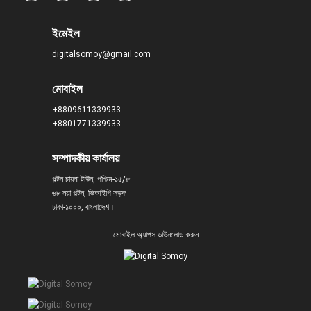
ইমেইল
digitalsomoy@gmail.com
মোবাইল
+8809611339933
+8801771339933
সম্পাদকীয় কার্যালয়
পল্টন চায়না টাউন, পশ্চিম-১৫/৮
৬৮ নয়া পল্টন, ভিআইপি সড়ক
ঢাকা-১০০০, বাংলাদেশ।
মোবাইল অ্যাপস ডাউনলোড করুন