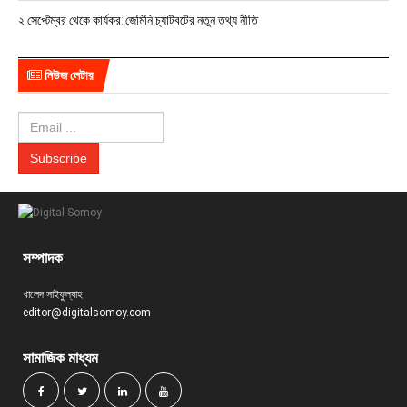
২ সেপ্টেম্বর থেকে কার্যকর: জেমিনি চ্যাটবটের নতুন তথ্য নীতি
নিউজ লেটার
সম্পাদক
খালেদ সাইফুল্যাহ
editor@digitalsomoy.com
সামাজিক মাধ্যম