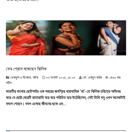
০
২
৫
,
২
৩
:
৫
৬
ফের প্রেমে মজেছেন ঝিলিক
০
খেলাধুলা ও বিনোদন
,
নাটক
০৩ অগাস্ট ২০২৫, ১৫:০৫
মো. এনামুল করিম
১৪৬৮ বার
৩
পঠিত
অ
ভারতীয় বাংলার ছোটপর্দার এক সময়ের জনপ্রিয় ধারাবাহিক ‘মা’-তে ঝিলিক চরিত্রে অভিনয়
গা
করে যে ছোট্ট মেয়েটি রাতারাতি ঘরে ঘরে পরিচিত হয়ে উঠেছিলেন, সেই তিথি বসু এখন অনেকটাই
স্ট
বদলে গেছেন। বদল এসেছে জীবনের ছকে এম...
২
০
২
৫
,
১