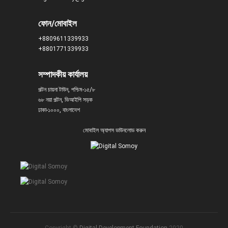
ফোন/মোবাইল
+8809611339933
+8801771339933
সম্পাদকীয় কার্যালয়
পল্টন চায়না টাউন, পশ্চিম-১৫/৮
৬৮ নয়া পল্টন, ভিআইপি সড়ক
ঢাকা-১০০০, বাংলাদেশ
মোবাইল অ্যাপস ডাউনলোড করুন