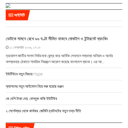
আইসিটি
ভোটকে সামনে রেখে ৯৬ ঘণ্টা সীমিত থাকবে মোবাইল ও ইন্টারনেট ব্যাংকিং
১১ ফেব্রুয়ারি ২০২৬, ১৭:১৩
ত্রয়োদশ জাতীয় সংসদ নির্বাচনকে কেন্দ্র করে আর্থিক লেনদেনে সম্ভাব্য অনিয়ম ও অর্থের
অপব্যবহার ঠেকাতে সাময়িক নিয়ন্ত্রণ আরোপ করেছে বাংলাদেশ ব্যাংক। এর আ...
ইউটিউবে নতুন ফিচার Hype
অ্যাপলের নতুন আইফোন নিয়ে শুরু হয়েছে গুঞ্জন
কে বেশি টাকা দেয়, ফেসবুক নাকি ইউটিউব
২ সেপ্টেম্বর থেকে কার্যকর: জেমিনি চ্যাটবটের নতুন তথ্য নীতি