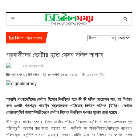
বিভাগ : প্রবাস সময়
প্রবাসীদের ভোটার হতে যেসব দলিল লাগবে
মো. এনামুল করিম
২
প্রবাস সময়
,
সৌদি আরব
২০ অগাস্ট ২০২৫, ২০:১০
১১০৬ বার পঠিত
০
অ
গা
স্ট
প্রবাসী বাংলাদেশিদের ভোটার হিসেবে নিবন্ধিত হতে কী কী দলিল প্রয়োজন হবে, তা নির্ধারণ
২
করে একটি পরিপত্র পররাষ্ট্র মন্ত্রণালয়কে পাঠিয়েছে নির্বাচন কমিশন (ইসি)। সেখানে
০
মেয়াদোত্তীর্ণ পাসপোর্টধারীদেরও ভোটার হিসেবে নিবন্ধিত হওয়ার সুযোগ রাখা হয়েছে।
২
৫
ইসি সূত্র জানায়, বুধবার ইসির জাতীয় পরিচয় নিবন্ধন অনুবিভাগ থেকে এ–সংক্রান্ত
,
পরিপত্রটি পররাষ্ট্র মন্ত্রণালয়ে পাঠানো হয়। সংশ্লিষ্ট সব হাইকমিশনার/রাষ্ট্রদূত বরাবরও
২
পরিপত্রের অনুলিপি পাঠানো হয়েছে। সেখানে ভোটার হতে সব মিলিয়ে ১১ ধরনের দলিল
০