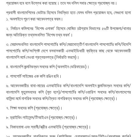
প্রয়োজন হবে বলে উল্লেখ করা হয়েছে। তবে সব দলিল সবার ক্ষেত্রে প্রযোজ্য নয়।
:
১
প্রবাসী বাংলাদেশিদের ভোটার হিসেবে নিবন্ধিত হতে যেসব দলিল প্রয়োজন হবে, সেগুলো হলো
০
১. অনলাইনে পূরণ করা আবেদনপত্র ফরম।
২. নির্বাচন কমিশনের ‘বিশেষ এলাকা’ হিসেবে ঘোষিত চট্টগ্রাম বিভাগের ৫৬টি উপজেলা/থানার
জন্য অতিরিক্ত তথ্যসংবলিত ‘বিশেষ তথ্য ফরম’।
৩. মেয়াদসংবলিত বাংলাদেশি পাসপোর্টের কপি/মেয়াদোত্তীর্ণ বাংলাদেশি পাসপোর্টের কপি/বিদেশি
পাসপোর্টের কপি/সংশ্লিষ্ট দেশে বসবাসকারী এনআইডিধারী ব্যক্তির কাছ থেকে আবেদনকারী
বাংলাদেশি মর্মে নেওয়া প্রত্যয়নপত্র (নির্ধারতি ফরমে)।
৪. বাংলাদেশি জন্মনিবন্ধন সনদের কপি (অনলাইন ভেরিফায়েড)।
৫. পাসপোর্ট সাইজের এক কপি রঙিন ছবি।
৬. আবেদনকারীর বাবা-মায়ের এনআইডির কপি/বাংলাদেশি অনলাইন জন্মনিবন্ধন সনদের কপি/
বাংলাদেশি মৃত্যুসনদের কপি (মৃত হলে)/পাসপোর্টের কপি/ওয়ারিশ সনদের কপি/বাংলাদেশের
বাসিন্দা মর্মে নাগরিক সনদের কপি/দ্বৈত নাগরিকত্ব সনদের কপি (প্রযোজ্য ক্ষেত্রে)।
৭. শিক্ষা সনদের কপি (প্রযোজ্য ক্ষেত্রে)।
৮. ড্রাইভিং লাইসেন্স/টিআইএন (প্রযোজ্য ক্ষেত্রে)।
৯. নিকাহনামা এবং স্বামী/স্ত্রীর এনআইডি (প্রযোজ্য ক্ষেত্রে)।
১০. আবেদনকারীর নাগরিকত্ব সনদ (কাউন্সিলর, চেয়ারম্যান/মেয়র/সিইও/প্রশাসক কর্তৃক)