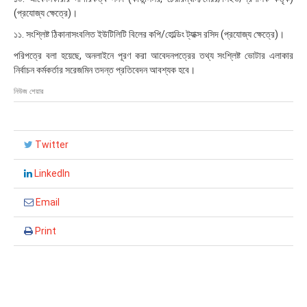
(প্রযোজ্য ক্ষেত্রে)।
১১. সংশ্লিষ্ট ঠিকানাসংবলিত ইউটিলিটি বিলের কপি/হোল্ডিং ট্যাক্স রসিদ (প্রযোজ্য ক্ষেত্রে)।
পরিপত্রে বলা হয়েছে, অনলাইনে পূরণ করা আবেদনপত্রের তথ্য সংশ্লিষ্ট ভোটার এলাকার
নির্বাচন কর্মকর্তার সরেজমিন তদন্ত প্রতিবেদন আবশ্যক হবে।
নিউজ শেয়ার
Twitter
LinkedIn
Email
Print