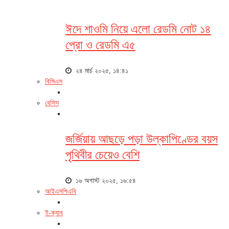
ঈদে শাওমি নিয়ে এলো রেডমি নোট ১৪
প্রো ও রেডমি এ৫
২৪ মার্চ ২০২৫, ১৪:৪১
বিসিএস
বেসিস
জর্জিয়ায় আছড়ে পড়া উল্কাপিণ্ডের বয়স
পৃথিবীর চেয়েও বেশি
১৬ অগাস্ট ২০২৫, ১৬:৫৪
আইএসপিএবি
ই-ক্যাব