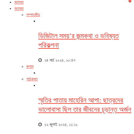
মতামত
মতামত
সম্পাদকীয়
ডিজিটাল সময়’র জন্মকথা ও ভবিষ্যত
পরিকল্পনা
২৪ মার্চ ২০২৫, ১০:৪৭
কলাম
পাঠকমত
স্মৃতির পাতায় মাহেরিন আপা: ছাত্রদের
ভালোবাসা ছিল তার জীবনের চূড়ান্ত অর্জন
২২ জুলাই ২০২৫, ১১:১১