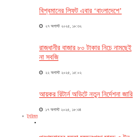
বিশ্বমানের লিফট এবার ‘বাংলাদেশে’
২৭ অগাস্ট ২০২৫, ১৮:৩২
রাজধানীর বাজার ৮০ টাকার নিচে নামছেই
না সবজি
২২ অগাস্ট ২০২৫, ১৫:০২
আয়কর রিটার্ন অডিটে নতুন নির্দেশনা জারি
১৭ অগাস্ট ২০২৫, ১৮:৩৪
ট্যুরিজম