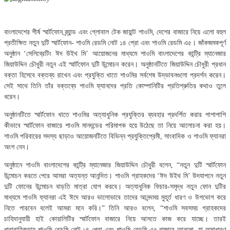
বাংলাদেশের শীর্ষ স্মার্টফোন ব্র্যান্ড এবং গ্লোবাল টেক জায়ান্ট শাওমি, দেশের বাজারে নিয়ে এলো বহুল
প্রতীক্ষিত নতুন দুটি স্মার্টফোন- শাওমি রেডমি নোট ১৪ প্রো এবং শাওমি রেডমি এ৫। জাঁকজমকপূর্ণ
অনুষ্ঠান ‘সেলিব্রেটিং ঈদ উইথ মি’ আয়োজনের মাধ্যমে শাওমি বাংলাদেশের কান্ট্রি ম্যানেজার
জিয়াউদ্দিন চৌধুরী নতুন এই স্মার্টফোন দুটি উন্মোচন করেন। অনুষ্ঠানটিতে জিয়াউদ্দিন চৌধুরী প্রধান
বক্তা হিসেবে বক্তব্য রাখেন এবং প্রযুক্তি খাতে শাওমির সর্বশেষ উদ্ভাবনগুলো প্রদর্শন করেন।
সেই সাথে তিনি তাঁর বক্তব্যে শাওমি ফ্যানদের প্রতি কোম্পানিটির প্রতিশ্রুতির কথাও তুলে
ধরেন।
অনুষ্ঠানটিতে স্মার্টফোন খাতে শাওমির অত্যাধুনিক প্রযুক্তির ব্যবহার প্রদর্শিত করার পাশাপাশি
কীভাবে স্মার্টফোন বাজারে শাওমি মানদন্ডের পরিমাপক হয়ে উঠেছে তা নিয়ে আলোচনা করা হয়।
শাওমি পরিবারের সদস্য ছাড়াও আয়োজনটিতে বিভিন্ন প্রযুক্তিপ্রেমী, সাংবাদিক ও শাওমি ফ্যানরা
অংশ নেন।
অনুষ্ঠানে শাওমি বাংলাদেশের কান্ট্রি ম্যানেজার জিয়াউদ্দিন চৌধুরী বলেন, “নতুন দুটি স্মার্টফোন
উন্মোচন করতে পেরে আমরা অত্যন্ত আনন্দিত। শাওমি গ্রাহকদের ‘ঈদ উইথ মি’ উদযাপনে নতুন
দুটি ফোনের উন্মোচন বাড়তি মাত্রা যোগ করবে। অত্যাধুনিক ফিচার-সমৃদ্ধ নতুন ফোন দুটির
মাধ্যমে শাওমি ফ্যানরা এই ঈদে আরও ভালোভাবে তাদের আনন্দময় মুহূর্ত ধারণ ও উপভোগ করে
নিতে পারবেন বলেই আমরা মনে করি।” তিনি আরও বলেন, “শাওমি সবসময় গ্রাহকদের
চাহিদানুযায়ী হাই কোয়ালিটির স্মার্টফোন বাজারে নিয়ে আসতে কাজ করে যাচ্ছে। তারই
ধারাবাহিকতায় শাওমি রেডমি নোট ১৪ প্রো এবং শাওমি রেডমি এ৫ বাজারে আনলো, যা অসাধারণ