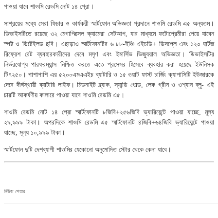
পাওয়া যাবে শাওমি রেডমি নোট ১৪ প্রো।
সাশ্রয়ের মধ্যে সেরা ফিচার ও কার্যকরী স্মার্টফোন অভিজ্ঞতা প্রদানে শাওমি রেডমি এ৫ অন্যতম।
ডিভাইসটিতে রয়েছে ৩২ মেগাপিক্সেল ক্যামেরা সেটআপ, যার মাধ্যমে ফটোপ্রেমীরা পেয়ে যাবেন
স্পষ্ট ও ডিটেইলড ছবি। এছাড়াও স্মার্টফোনটির ৬.৮৮-ইঞ্চি এইচডি+ ডিসপ্লে এবং ১২০ হার্টজ
রিফ্রেশ রেট ব্যবহারকারীদের দেবে মসৃণ এবং ইমার্সিভ ভিজ্যুয়াল অভিজ্ঞতা। ডিভাইসটির
নির্ভরযোগ্য পারফরম্যান্স নিশ্চিত করতে এতে প্রসেসর হিসেবে ব্যবহার করা হয়েছে ইউনিসক
টি৭২৫০। পাশাপাশি এর ৫২০০এমএএইচ ব্যাটারি ও ১৫ ওয়াট ফাস্ট চার্জিং ক্যাপাসিটি ইউজারকে
দেবে দীর্ঘস্থায়ী ব্যাটারি লাইফ। মিডনাইট ব্ল্যাক, স্যান্ডি গোল্ড, লেক গ্রীন ও ওশ্যান ব্লু- এই
চারটি আকর্ষণীয় কালারে পাওয়া যাবে শাওমি রেডমি এ৫।
শাওমি রেডমি নোট ১৪ প্রো স্মার্টফোনটি ৮জিবি+২৫৬জিবি ভ্যারিয়েন্টে পাওয়া যাচ্ছে, মূল্য
২৯,৯৯৯ টাকা। অপরদিকে শাওমি রেডমি এ৫ স্মার্টফোনটি ৪জিবি+৬৪জিবি ভ্যারিয়েন্টে পাওয়া
যাচ্ছে, মূল্য ১০,৯৯৯ টাকা।
স্মার্টফোন দুটি দেশব্যাপী শাওমির যেকোনো অনুমোদিত স্টোর থেকে কেনা যাবে।
নিউজ শেয়ার