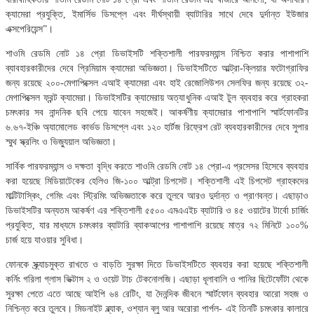
ক্যামেরা প্রযুক্তি, ইমার্সিভ ডিসপ্লে এবং দীর্ঘস্থায়ী ব্যাটারির সাথে দেবে দুর্দান্ত ইউজার
এক্সপেরিয়েন্স”।
শাওমি রেডমি নোট ১৪ প্রো ডিভাইসটি শক্তিশালী পারফরম্যান্স নিশ্চিত করার পাশাপাশি
ব্যাবহারকারীদের দেবে প্রিমিয়াম ক্যামেরা অভিজ্ঞতা। ডিভাইসটিতে আল্ট্রা-ক্লিয়ার ফটোগ্রাফির
জন্য রয়েছে ২০০-মেগাপিক্সেল এআই ক্যামেরা এবং হাই রেজোলিউশন সেলফির জন্য রয়েছে ৩২-
মেগাপিক্সেল ফ্রন্ট ক্যামেরা। ডিভাইসটির ক্যামেরায় অত্যাধুনিক এআই টুল ব্যবহার করে গ্রাহকরা
চমৎকার সব নান্দনিক ছবি পেয়ে যাবেন সহজেই। আকর্ষণীয় ক্যামেরার পাশাপাশি স্মার্টফোনটির
৬.৬৭-ইঞ্চি অ্যামোলেড কার্ভড ডিসপ্লে এবং ১২০ হার্টজ রিফ্রেশ রেট ব্যবহারকারীদের দেবে সুপার
স্মুথ স্ক্রলিং ও ভিজ্যুয়াল অভিজ্ঞতা।
সার্বিক পারফরম্যান্স ও দক্ষতা বৃদ্ধি করতে শাওমি রেডমি নোট ১৪ প্রো-এ প্রসেসর হিসেবে ব্যবহার
করা হয়েছে মিডিয়াটেকের হেলিও জি-১০০ আল্ট্রা চিপসেট। শক্তিশালী এই চিপসেট গ্রাহকদের
মাল্টিটাস্কিং, গেমিং এবং স্ট্রিমিং অভিজ্ঞতাকে করে তুলবে আরও দুর্দান্ত ও প্রাণবন্ত। এছাড়াও
ডিভাইসটির অন্যতম আকর্ষণ এর শক্তিশালী ৫৫০০ এমএএইচ ব্যাটারি ও ৪৫ ওয়াটের টার্বো চার্জিং
প্রযুক্তি, যার মাধ্যমে চমৎকার ব্যাটারি ব্যাকআপের পাশাপাশি রয়েছে মাত্র ৭২ মিনিটে ১০০%
চার্জ হয়ে যাওয়ার সুবিধা।
ফোনকে স্ক্র্যাচমুক্ত রাখতে ও বাড়তি সুরক্ষা দিতে ডিভাইসটিতে ব্যবহার করা হয়েছে শক্তিশালী
কর্নিং গরিলা গ্লাস ভিক্টাস ২ ও ওয়েট টাচ টেকনোলজি। এছাড়া ধূলাবালি ও পানির ছিটেফোঁটা থেকে
সুরক্ষা পেতে এতে আছে আইপি ৬৪ রেটিং, যা দৈনন্দিক জীবনে স্মার্টফোন ব্যবহার আরো সহজ ও
নিশ্চিন্ত করে তুলবে। মিডনাইট ব্ল্যাক, ওশ্যান ব্লু আর অরোরা পার্পল- এই তিনটি চমৎকার কালারে