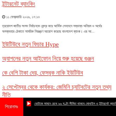
ইন্টারনেট ব্যাংকিং
১১ ফেব্রুয়ারি ২০২৬, ১৭:১৩
ত্রয়োদশ জাতীয় সংসদ নির্বাচনকে কেন্দ্র করে আর্থিক লেনদেনে সম্ভাব্য অনিয়ম ও অর্থের
অপব্যবহার ঠেকাতে সাময়িক নিয়ন্ত্রণ আরোপ করেছে বাংলাদেশ ব্যাংক। এর আ...
ইউটিউবে নতুন ফিচার Hype
অ্যাপলের নতুন আইফোন নিয়ে শুরু হয়েছে গুঞ্জন
কে বেশি টাকা দেয়, ফেসবুক নাকি ইউটিউব
২ সেপ্টেম্বর থেকে কার্যকর: জেমিনি চ্যাটবটের নতুন তথ্য
নীতি
ভোটকে সামনে রেখে ৯৬ ঘণ্টা সীমিত থাকবে মোবাইল ও ইন্টারনেট ব্যাংকিং
শিরোনামঃ
নিউজ লেটার