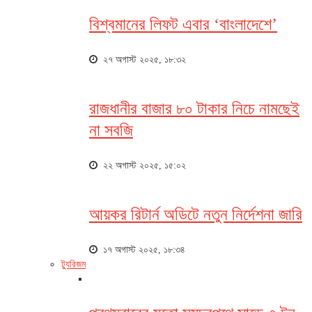
বিশ্বমানের লিফট এবার ‘বাংলাদেশে’
২৭ অগাস্ট ২০২৫, ১৮:৩২
রাজধানীর বাজার ৮০ টাকার নিচে নামছেই
না সবজি
২২ অগাস্ট ২০২৫, ১৫:০২
আয়কর রিটার্ন অডিটে নতুন নির্দেশনা জারি
১৭ অগাস্ট ২০২৫, ১৮:৩৪
ট্যুরিজম