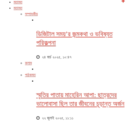
মতামত
মতামত
সম্পাদকীয়
ডিজিটাল সময়’র জন্মকথা ও ভবিষ্যত
পরিকল্পনা
২৪ মার্চ ২০২৫, ১০:৪৭
কলাম
পাঠকমত
স্মৃতির পাতায় মাহেরিন আপা: ছাত্রদের
ভালোবাসা ছিল তার জীবনের চূড়ান্ত অর্জন
২২ জুলাই ২০২৫, ১১:১১