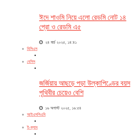
ঈদে শাওমি নিয়ে এলো রেডমি নোট ১৪
প্রো ও রেডমি এ৫
২৪ মার্চ ২০২৫, ১৪:৪১
বিসিএস
বেসিস
জর্জিয়ায় আছড়ে পড়া উল্কাপিণ্ডের বয়স
পৃথিবীর চেয়েও বেশি
১৬ অগাস্ট ২০২৫, ১৬:৫৪
আইএসপিএবি
ই-ক্যাব