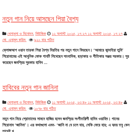
নতুন গান নিয়ে আসছেন পিয়া বৈশ্য
খেলাধুলা ও বিনোদন
,
মিউজিক
১২ অগাস্ট ২০২৫, ১৭:২৭
১২ অগাস্ট ২০২৫, ১৭:২৭
মো. এনামুল করিম
৯২০ বার পঠিত
ক্লোজআপ ওয়ান তারকা পিয়া বৈশ্য বিরতির পর নতুন গানে ফিরছেন। ‘আমারে কান্দাইয়া তুমি’
শিরোনামের এই আধুনিক ফোক গানটি লিখেছেন সাংবাদিক, ছড়াকার ও গীতিকার সঞ্জয় সরকার। সুর
করেছেন জনপ্রিয় সুরকার হাবিব ...
হাবিবের নতুন গান জানিনা
খেলাধুলা ও বিনোদন
,
মিউজিক
১১ অগাস্ট ২০২৫, ২৩:৪৮
১১ অগাস্ট ২০২৫, ২৩:৪৮
মো. এনামুল করিম
১০৭৮ বার পঠিত
নতুন গান নিয়ে শ্রোতাদের সামনে হাজির হলেন জনপ্রিয় সংগীতশিল্পী হাবিব ওয়াহিদ। গানের
শিরোনাম ‘জানিনা’। এর কথাগুলো এমন- ‘জানি না যে চলে যায়, সেকি ফেরে হায়; এ হৃদয় তবু কেন
তারেই খ...