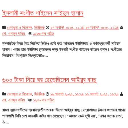
ইসলামী সংগীত গাইলেন সাইদুল হাসান
খেলাধুলা ও বিনোদন
,
মিউজিক
২৭ অগাস্ট ২০২৫, ১২:১৪
২৭ অগাস্ট ২০২৫, ১২:১৪
মো. এনামুল করিম
১১৩৬ বার পঠিত
সমসাময়িক বিষয় নিয়ে নিয়মিত ভিডিও তৈরি করে আসছেন ইউটিউবার ও গণমাধ্যম কর্মী সাইদুল
হাসান। এবার তার ইউটিউব চ্যানেলের জন্য ইসলামী সংগীত গাইলেন সাইদুল হাসান। সংগীতের
শিরোনাম ‘নিঃশ্বাসে নিঃশ্বাসে&r...
৬০০ টাকা নিয়ে ঘর ছেড়েছিলেন আইয়ুব বাচ্চু
খেলাধুলা ও বিনোদন
,
মিউজিক
১৬ অগাস্ট ২০২৫, ১৬:২৮
১৬ অগাস্ট ২০২৫, ১৬:২৮
মো. এনামুল করিম
১২৩০ বার পঠিত
বাংলা ব্যান্ডসংগীতের প্রবাদপ্রতীম তারকা ছিলেন আইয়ুব বাচ্চু। শ্রোতাদের উন্মদনা জাগানো গানের
পাশাপাশি তিনি বেশ কয়েকটি কষ্টের গান গেয়েছেন। ‘আসলে কেউ সুখী নয়’, ‘এখন অনেক রাত’,
&...