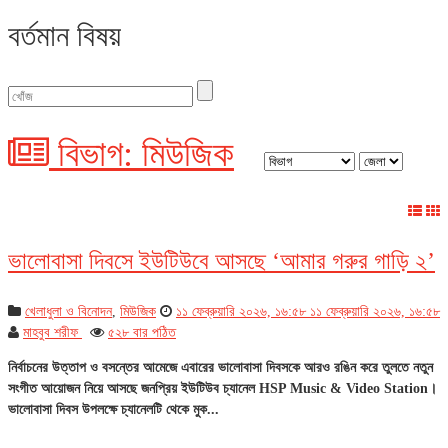
বর্তমান বিষয়
বিভাগ: মিউজিক
ভালোবাসা দিবসে ইউটিউবে আসছে ‘আমার গরুর গাড়ি ২’
খেলাধুলা ও বিনোদন
,
মিউজিক
১১ ফেব্রুয়ারি ২০২৬, ১৬:৫৮
১১ ফেব্রুয়ারি ২০২৬, ১৬:৫৮
মাহবুব শরীফ
৫২৮ বার পঠিত
নির্বাচনের উত্তাপ ও বসন্তের আমেজে এবারের ভালোবাসা দিবসকে আরও রঙিন করে তুলতে নতুন
সংগীত আয়োজন নিয়ে আসছে জনপ্রিয় ইউটিউব চ্যানেল HSP Music & Video Station।
ভালোবাসা দিবস উপলক্ষে চ্যানেলটি থেকে মুক...