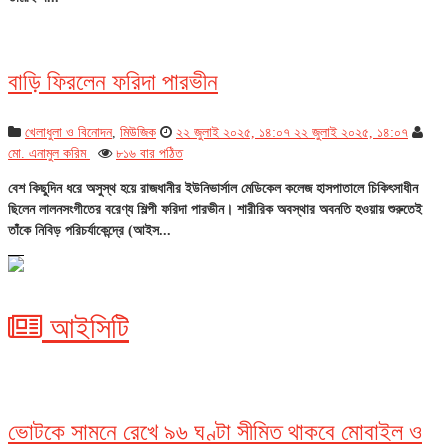
বাড়ি ফিরলেন ফরিদা পারভীন
খেলাধুলা ও বিনোদন
,
মিউজিক
২২ জুলাই ২০২৫, ১৪:০৭
২২ জুলাই ২০২৫, ১৪:০৭
মো. এনামুল করিম
৮১৬ বার পঠিত
বেশ কিছুদিন ধরে অসুস্থ হয়ে রাজধানীর ইউনিভার্সাল মেডিকেল কলেজ হাসপাতালে চিকিৎসাধীন
ছিলেন লালনসংগীতের বরেণ্য শিল্পী ফরিদা পারভীন। শারীরিক অবস্থার অবনতি হওয়ায় শুরুতেই
তাঁকে নিবিড় পরিচর্যাকেন্দ্রে (আইস...
আইসিটি
ভোটকে সামনে রেখে ৯৬ ঘণ্টা সীমিত থাকবে মোবাইল ও