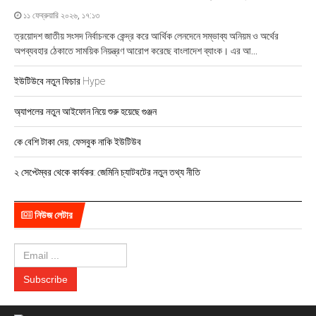
১১ ফেব্রুয়ারি ২০২৬, ১৭:১৩
ত্রয়োদশ জাতীয় সংসদ নির্বাচনকে কেন্দ্র করে আর্থিক লেনদেনে সম্ভাব্য অনিয়ম ও অর্থের
অপব্যবহার ঠেকাতে সাময়িক নিয়ন্ত্রণ আরোপ করেছে বাংলাদেশ ব্যাংক। এর আ...
ইউটিউবে নতুন ফিচার Hype
অ্যাপলের নতুন আইফোন নিয়ে শুরু হয়েছে গুঞ্জন
কে বেশি টাকা দেয়, ফেসবুক নাকি ইউটিউব
২ সেপ্টেম্বর থেকে কার্যকর: জেমিনি চ্যাটবটের নতুন তথ্য নীতি
নিউজ লেটার