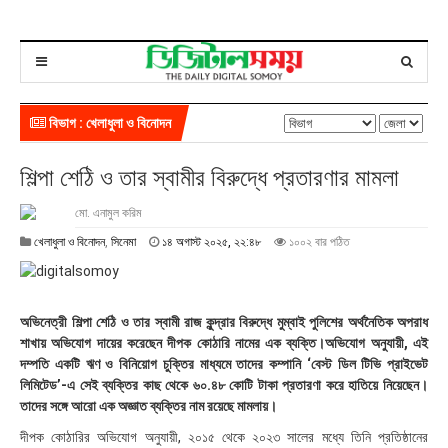
বিভাগ : খেলাধুলা ও বিনোদন
শিল্পা শেঠি ও তার স্বামীর বিরুদ্ধে প্রতারণার মামলা
মো. এনামুল করিম
১
খেলাধুলা ও বিনোদন
,
সিনেমা
১৪ অগাস্ট ২০২৫, ২২:৪৮
১০০২ বার পঠিত
৪
অ
গা
স্ট
অভিনেত্রী শিল্পা শেঠি ও তার স্বামী রাজ কুন্দ্রার বিরুদ্ধে মুম্বাই পুলিশের অর্থনৈতিক অপরাধ
২
শাখায় অভিযোগ দায়ের করেছেন দীপক কোঠারি নামের এক ব্যক্তি।অভিযোগ অনুযায়ী, এই
০
দম্পতি একটি ঋণ ও বিনিয়োগ চুক্তির মাধ্যমে তাদের কম্পানি ‘বেস্ট ডিল টিভি প্রাইভেট
২
লিমিটেড’-এ সেই ব্যক্তির কাছ থেকে ৬০.৪৮ কোটি টাকা প্রতারণা করে হাতিয়ে নিয়েছেন।
৫
,
তাদের সঙ্গে আরো এক অজ্ঞাত ব্যক্তির নাম রয়েছে মামলায়।
২
দীপক কোঠারির অভিযোগ অনুযায়ী, ২০১৫ থেকে ২০২৩ সালের মধ্যে তিনি প্রতিষ্ঠানের
২