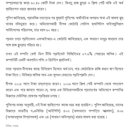
সম্প্রসারণের জন্য ৬০.৪৮ কোটি টাকা দেন। কিন্তু রাজ কুন্দ্রা ও শিল্পা শেঠি নাকি ওই অর্থ
:
৪
ব্যক্তিগত খরচে ব্যবহার করেন।
৮
পুলিশ জানিয়েছে, প্রাথমিক তদন্তের পর মুম্বাই পুলিশের অর্থনৈতিক অপরাধ শাখা এই মামলা ঝুহু
থানায় নথিভুক্ত করে। অভিযোগকারী দীপক কোঠারি লোটাস ক্যাপিটাল ফাইন্যান্সিয়াল
সার্ভিসেসের পরিচালক, তার বয়স ৬০ বছর।
প্রথম তথ্য প্রতিবেদন এফআইআর-এ কোঠারি জানিয়েছেন, এক সাধারণ বন্ধুর মাধ্যমে তার
সঙ্গে রাজ কুন্দ্রার পরিচয় হয়।
তখন এই দম্পতি বেস্ট ডিল টিভি প্রাইভেট লিমিটেডের ৮৭.৬% শেয়ারের মালিক। এই
কম্পানিটি একটি অনলাইন শপিং ও রিটেইল প্ল্যাটফর্ম।
তারা প্রথমে দীপকের কাছে বিনিয়োগ হিসেবে অর্থ চান; পরে কোঠারিকে রাজি করান ঋণ হিসেবে
টাকা দিতে। বিনিময়ে মাসিক লাভ এবং মূলধন ফেরতের প্রতিশ্রুতি দেন।
দীপক ২০১৫ সালে টাকা হস্তান্তর করেন। ২০১৬ সালে শিল্পা শেঠি কম্পানি থেকে পদত্যাগ
করেন এবং পরে জানতে পারেন যে, অন্য এক বিনিয়োগকারীকে প্রতারণার অভিযোগে কম্পানির
বিরুদ্ধে দেউলিয়া ঘোষণার প্রক্রিয়া চলছে।
পুলিশের ভাষ্য অনুযায়ী, ওই টাকা ব্যক্তিগত কাজে খরচ করা হয়েছিল। পুলিশ জানিয়েছে, তাদের
বিরুদ্ধে ভারতীয় দণ্ডবিধির (আইপিসি) ৪০৩ (অসৎভাবে সম্পত্তি আত্মসাৎ), ৪০৬
(অপরাধমূলক বিশ্বাসভঙ্গ) এবং ৩৪ (সাধারণ অভিপ্রায়) ধারায় মামলা করা হয়েছে।
নিউজ শেয়ার