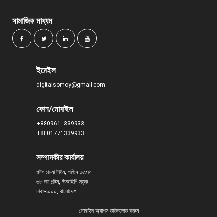
সামাজিক মাধ্যম
ইমেইল
digitalsomoy@gmail.com
ফোন/মোবাইল
+8809611339933
+8801771339933
সম্পাদকীয় কার্যালয়
পল্টন চায়না টাউন, পশ্চিম-১৫/৮
৬৮ নয়া পল্টন, ভিআইপি সড়ক
ঢাকা-১০০০, বাংলাদেশ
মোবাইল অ্যাপস ডাউনলোড করুন