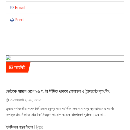
Email
Print
আইসিটি
ভোটকে সামনে রেখে ৯৬ ঘণ্টা সীমিত থাকবে মোবাইল ও ইন্টারনেট ব্যাংকিং
১১ ফেব্রুয়ারি ২০২৬, ১৭:১৩
ত্রয়োদশ জাতীয় সংসদ নির্বাচনকে কেন্দ্র করে আর্থিক লেনদেনে সম্ভাব্য অনিয়ম ও অর্থের
অপব্যবহার ঠেকাতে সাময়িক নিয়ন্ত্রণ আরোপ করেছে বাংলাদেশ ব্যাংক। এর আ...
ইউটিউবে নতুন ফিচার Hype