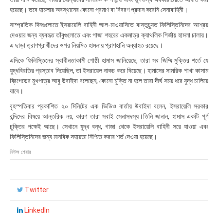
:
হয়েছে। তবে হামলার অবস্থানের কোনো প্রমাণ বা বিবরণ প্রদান করেনি সেনাবাহিনী।
৩
৮
সাম্প্রতিক দিনগুলোতে ইসরায়েলি বাহিনী আল-মাওয়াসিতে বাস্তুচ্যুত ফিলিস্তিনিদের আশ্রয়
দেওয়ার জন্য ব্যবহৃত তাঁবুগুলোতে এবং গাজা শহরের একমাত্র ক্যাথলিক গির্জায় হামলা চালায়।
এ ছাড়া ত্রাণপ্রার্থীদের ওপর নিয়মিত হামলায় প্রাণহানি অব্যাহত রয়েছে।
এদিকে ফিলিস্তিনের স্বাধীনতাকামী গোষ্ঠী হামাস জানিয়েছে, তারা সব জিম্মি মুক্তির শর্তে যে
যুদ্ধবিরতির প্রস্তাব দিয়েছিল, তা ইসরায়েল নাকচ করে দিয়েছে। হামাসের সামরিক শাখা কাসাম
ব্রিগেডের মুখপাত্র আবু উবাইদা বলেছেন, কোনো চুক্তি না হলে তারা দীর্ঘ সময় ধরে যুদ্ধ চালিয়ে
যাবে।
বৃহস্পতিবার প্রকাশিত ২০ মিনিটের এক ভিডিও বার্তায় উবাইদা বলেন, ইসরায়েলি সরকার
বন্দিদের বিষয়ে আন্তরিক নয়, কারণ তারা সবাই সেনাসদস্য।তিনি জানান, হামাস একটি পূর্ণ
চুক্তির পক্ষেই আছে। সেখানে যুদ্ধ বন্ধ, গাজা থেকে ইসরায়েলি বাহিনী সরে যাওয়া এবং
ফিলিস্তিনিদের জন্য মানবিক সহায়তা নিশ্চিত করার শর্ত দেওয়া হয়েছে।
নিউজ শেয়ার
Twitter
LinkedIn