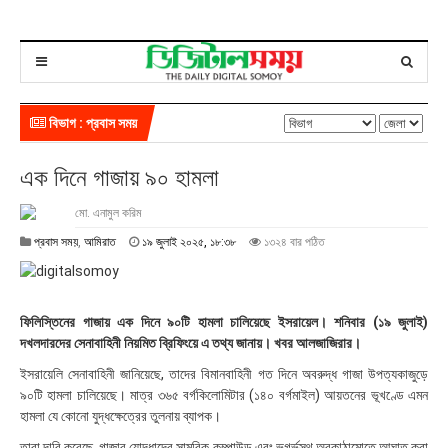
বিভাগ : প্রবাস সময়
এক দিনে গাজায় ৯০ হামলা
মো. এনামুল করিম
১
প্রবাস সময়
,
আমিরাত
১৯ জুলাই ২০২৫, ১৮:৩৮
১৩২৪ বার পঠিত
৯
জু
লা
ই
ফিলিস্তিনের গাজায় এক দিনে ৯০টি হামলা চালিয়েছে ইসরায়েল। শনিবার (১৯ ‍জুলাই)
২
দখলদারদের সেনাবাহিনী নিয়মিত ব্রিফিংয়ে এ তথ্য জানায়। খবর আলজাজিরার।
০
২
ইসরায়েলি সেনাবাহিনী জানিয়েছে, তাদের বিমানবাহিনী গত দিনে অবরুদ্ধ গাজা উপত্যকাজুড়ে
৫
৯০টি হামলা চালিয়েছে। মাত্র ৩৬৫ বর্গকিলোমিটার (১৪০ বর্গমাইল) আয়তনের ভূখণ্ডে এমন
,
হামলা যে কোনো যুদ্ধক্ষেত্রের তুলনায় ব্যাপক।
১
৮
তারা দাবি করেছে, গাজার যোদ্ধাদের সামরিক কম্পাউন্ড এবং ভূগর্ভস্থ অবকাঠামোতে আঘাত করা