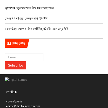
অ্যাপলের নতুন আইফোন নিয়ে শুরু হয়েছে গুঞ্জন
কে বেশি টাকা দেয়, ফেসবুক নাকি ইউটিউব
২ সেপ্টেম্বর থেকে কার্যকর: জেমিনি চ্যাটবটের নতুন তথ্য নীতি
নিউজ লেটার
সম্পাদক
খালেদ সাইফুল্যাহ
editor@digitalsomoy.com