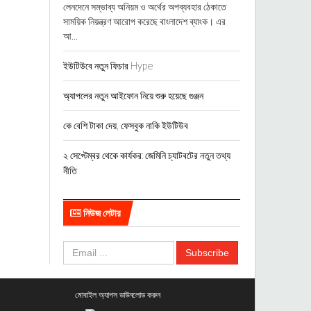
লেনদেনে সম্ভাব্য অনিয়ম ও অর্থের অপব্যবহার ঠেকাতে
সাময়িক নিয়ন্ত্রণ আরোপ করেছে বাংলাদেশ ব্যাংক। এর
আ...
ইউটিউবে নতুন ফিচার Hype
অ্যাপলের নতুন আইফোন নিয়ে শুরু হয়েছে গুঞ্জন
কে বেশি টাকা দেয়, ফেসবুক নাকি ইউটিউব
২ সেপ্টেম্বর থেকে কার্যকর: জেমিনি চ্যাটবটের নতুন তথ্য
নীতি
নিউজ লেটার
মোবাইল অ্যাপস ডাউনলোড করুন