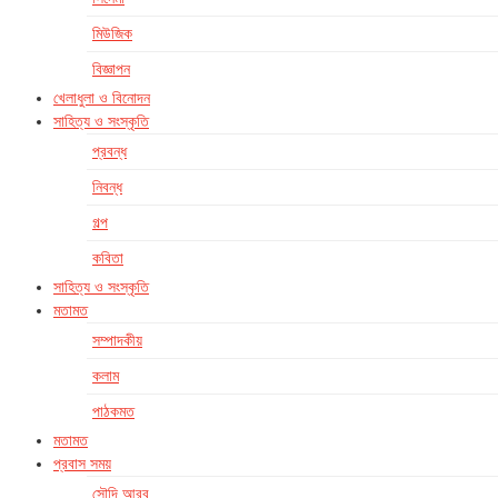
মিউজিক
বিজ্ঞাপন
খেলাধুলা ও বিনোদন
সাহিত্য ও সংস্কৃতি
প্রবন্ধ
নিবন্ধ
গল্প
কবিতা
সাহিত্য ও সংস্কৃতি
মতামত
সম্পাদকীয়
কলাম
পাঠকমত
মতামত
প্রবাস সময়
সৌদি আরব