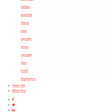
আমিরাত
মালয়েশিয়া
সিঙ্গাপুর
চায়না
যুক্তরাষ্ট্র
কানাডা
যুক্তরাজ্য
ফ্রান্স
ইতালী
কিরগিজস্তান
প্রবাস সময়
মিডিয়া লিংক