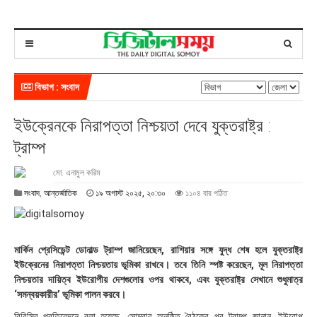
বিভাগ : সংবাদ
ইউক্রেনকে নিরাপত্তা নিশ্চয়তা দেবে যুক্তরাষ্ট্র :
ট্রাম্প
মো. এনামুল করিম
১
সংবাদ
,
আন্তর্জাতিক
১৯ অগাস্ট ২০২৫, ২০:৩০
১১০৪ বার পঠিত
৯
অ
গা
স্ট
মার্কিন প্রেসিডেন্ট ডোনাল্ড ট্রাম্প জানিয়েছেন, রাশিয়ার সঙ্গে যুদ্ধ শেষ হলে যুক্তরাষ্ট্র
২
ইউক্রেনের নিরাপত্তা নিশ্চয়তায় ভূমিকা রাখবে। তবে তিনি স্পষ্ট করেছেন, মূল নিরাপত্তা
০
নিশ্চয়তার দায়িত্ব ইউরোপীয় দেশগুলোর ওপর থাকবে, এবং যুক্তরাষ্ট্র সেখানে শুধুমাত্র
২
‘সমন্বয়কারীর’ ভূমিকা পালন করবে।
৫
,
বিবিসির প্রতিবেদনে বলা হয়েছে, সোমবার অনুষ্ঠিত বৈঠকের পর ট্রাম্প জানান, ইউরোপ