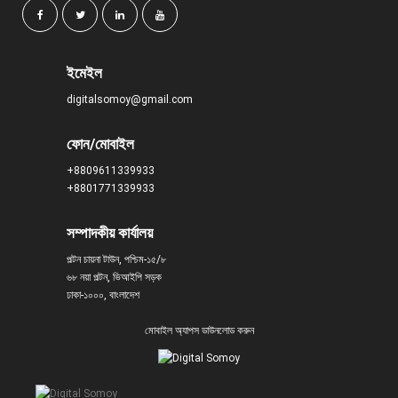
ইমেইল
digitalsomoy@gmail.com
ফোন/মোবাইল
+8809611339933
+8801771339933
সম্পাদকীয় কার্যালয়
পল্টন চায়না টাউন, পশ্চিম-১৫/৮
৬৮ নয়া পল্টন, ভিআইপি সড়ক
ঢাকা-১০০০, বাংলাদেশ
মোবাইল অ্যাপস ডাউনলোড করুন