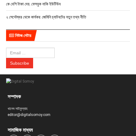
কে বেশি টাকা দেয়, ফেসবুক নাকি ইউটিউব
২ সেপ্টেম্বর থেকে কার্যকর: জেমিনি চ্যাটবটের নতুন তথ্য নীতি
নিউজ লেটার
সম্পাদক
খালেদ সাইফুল্যাহ
editor@digitalsomoy.com
সামাজিক মাধ্যম