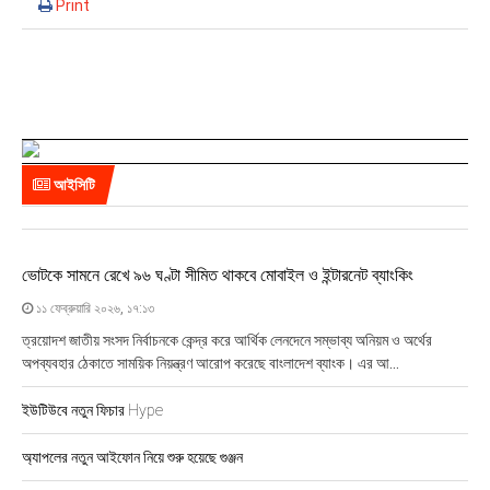
Print
আইসিটি
ভোটকে সামনে রেখে ৯৬ ঘণ্টা সীমিত থাকবে মোবাইল ও ইন্টারনেট ব্যাংকিং
১১ ফেব্রুয়ারি ২০২৬, ১৭:১৩
ত্রয়োদশ জাতীয় সংসদ নির্বাচনকে কেন্দ্র করে আর্থিক লেনদেনে সম্ভাব্য অনিয়ম ও অর্থের
অপব্যবহার ঠেকাতে সাময়িক নিয়ন্ত্রণ আরোপ করেছে বাংলাদেশ ব্যাংক। এর আ...
ইউটিউবে নতুন ফিচার Hype
অ্যাপলের নতুন আইফোন নিয়ে শুরু হয়েছে গুঞ্জন