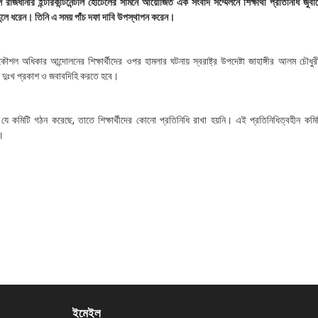
রাজধানীর ইন্টারকন্টিনেন্টাল হোটেলের সামনে আয়োজিত এক সংবাদ সম্মেলনে শিক্ষার্থী প্রতিনিধি জু
ুলে ধরেন। তিনি এ সময় পাঁচ দফা দাবি উপস্থাপন করেন।
শল অধিকার আন্দোলনের শিক্ষার্থীদের ওপর হামলার ঘটনায় স্বরাষ্ট্র উপদেষ্টা জাহাঙ্গীর আলম চৌধু
 দুঃখ প্রকাশ ও জবাবদিহি করতে হবে।
ে কমিটি গঠন করেছে, তাতে শিক্ষার্থীদের কোনো প্রতিনিধি রাখা হয়নি। এই প্রতিনিধিত্বহীন কম
ি।
ইমেইল