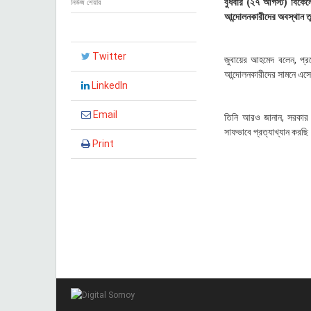
বুধবার (২৭ আগস্ট) বিকেলে 
নিউজ শেয়ার
২
আন্দোলনকারীদের অবস্থান ত
০
২
৫
Twitter
,
জুবায়ের আহমেদ বলেন, প্রকৌ
১
আন্দোলনকারীদের সামনে এসে
৮
LinkedIn
:
৩
Email
তিনি আরও জানান, সরকার য
০
সাফভাবে প্রত্যাখ্যান করছ
Print