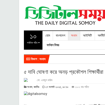
১০
হোম
বাংলাদেশ
সংবাদ
আইসিটি
অর্থনী
সর্বাধিক পঠিত
বর্তমান বিষয়
বিভাগ : সংবাদ
৫ দাবি ঘোষণা করে অনড় প্রকৌশল শিক্ষার্থীরা
মো. এনামুল করিম
২
সংবাদ
,
জাতীয়
২৭ অগাস্ট ২০২৫, ১৮:৩০
১১০২ বার পঠিত
৭
অ
গা
স্ট