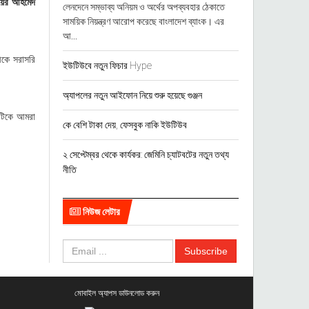
বায়ের আহমেদ
লেনদেনে সম্ভাব্য অনিয়ম ও অর্থের অপব্যবহার ঠেকাতে
সাময়িক নিয়ন্ত্রণ আরোপ করেছে বাংলাদেশ ব্যাংক। এর
আ...
রীকে সরাসরি
ইউটিউবে নতুন ফিচার Hype
অ্যাপলের নতুন আইফোন নিয়ে শুরু হয়েছে গুঞ্জন
িটিকে আমরা
কে বেশি টাকা দেয়, ফেসবুক নাকি ইউটিউব
২ সেপ্টেম্বর থেকে কার্যকর: জেমিনি চ্যাটবটের নতুন তথ্য
নীতি
নিউজ লেটার
মোবাইল অ্যাপস ডাউনলোড করুন