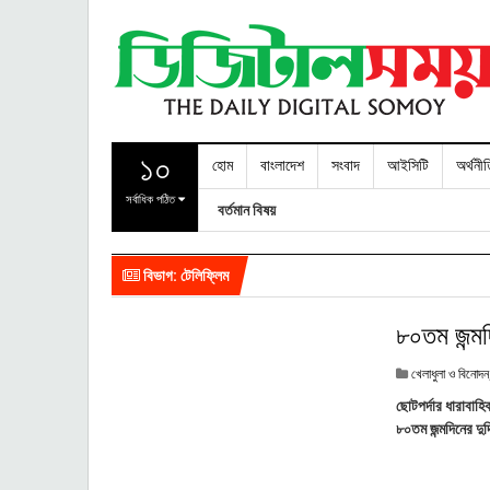
১০
হোম
বাংলাদেশ
সংবাদ
আইসিটি
অর্থনী
সর্বাধিক পঠিত
বর্তমান বিষয়
বিভাগ: টেলিফ্লিম
৮০তম জন্ম
খেলাধুলা ও বিনোদন
ছোটপর্দার ধারাবাহি
৮০তম জন্মদিনের দ