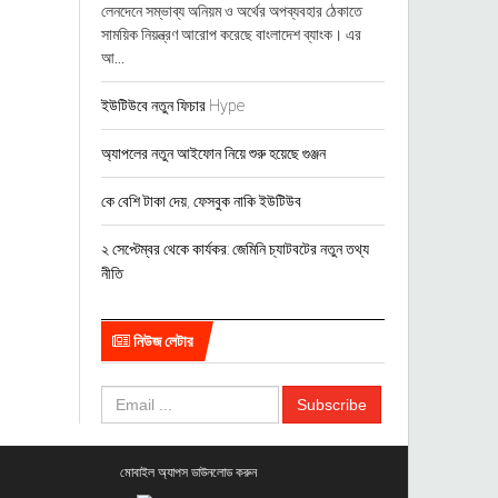
লেনদেনে সম্ভাব্য অনিয়ম ও অর্থের অপব্যবহার ঠেকাতে
সাময়িক নিয়ন্ত্রণ আরোপ করেছে বাংলাদেশ ব্যাংক। এর
আ...
ইউটিউবে নতুন ফিচার Hype
অ্যাপলের নতুন আইফোন নিয়ে শুরু হয়েছে গুঞ্জন
কে বেশি টাকা দেয়, ফেসবুক নাকি ইউটিউব
২ সেপ্টেম্বর থেকে কার্যকর: জেমিনি চ্যাটবটের নতুন তথ্য
নীতি
নিউজ লেটার
মোবাইল অ্যাপস ডাউনলোড করুন