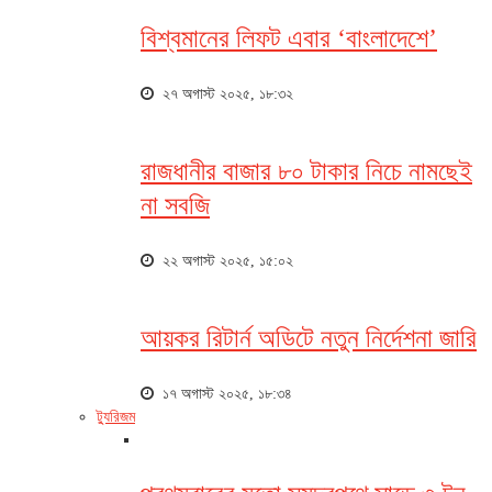
বিশ্বমানের লিফট এবার ‘বাংলাদেশে’
২৭ অগাস্ট ২০২৫, ১৮:৩২
রাজধানীর বাজার ৮০ টাকার নিচে নামছেই
না সবজি
২২ অগাস্ট ২০২৫, ১৫:০২
আয়কর রিটার্ন অডিটে নতুন নির্দেশনা জারি
১৭ অগাস্ট ২০২৫, ১৮:৩৪
ট্যুরিজম