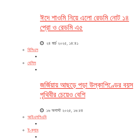
ঈদে শাওমি নিয়ে এলো রেডমি নোট ১৪
প্রো ও রেডমি এ৫
২৪ মার্চ ২০২৫, ১৪:৪১
বিসিএস
বেসিস
জর্জিয়ায় আছড়ে পড়া উল্কাপিণ্ডের বয়স
পৃথিবীর চেয়েও বেশি
১৬ অগাস্ট ২০২৫, ১৬:৫৪
আইএসপিএবি
ই-ক্যাব