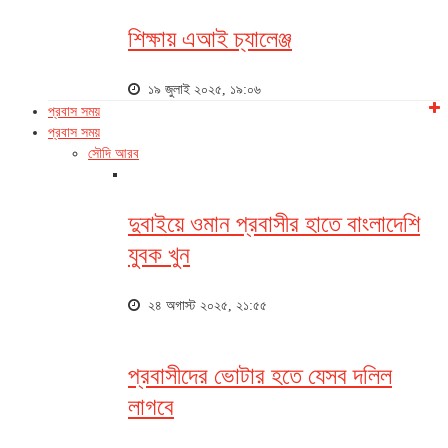
শিক্ষায় এআই চ্যালেঞ্জ
১৯ জুলাই ২০২৫, ১৯:০৬
প্রবাস সময়
প্রবাস সময়
সৌদি আরব
দুবাইয়ে ওমান প্রবাসীর হাতে বাংলাদেশি
যুবক খুন
২৪ অগাস্ট ২০২৫, ২১:৫৫
প্রবাসীদের ভোটার হতে যেসব দলিল
লাগবে