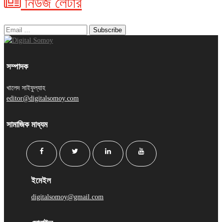
নিউজ লেটার
সম্পাদক
খালেদ সাইফুল্যাহ
editor@digitalsomoy.com
সামাজিক মাধ্যম
ইমেইল
digitalsomoy@gmail.com