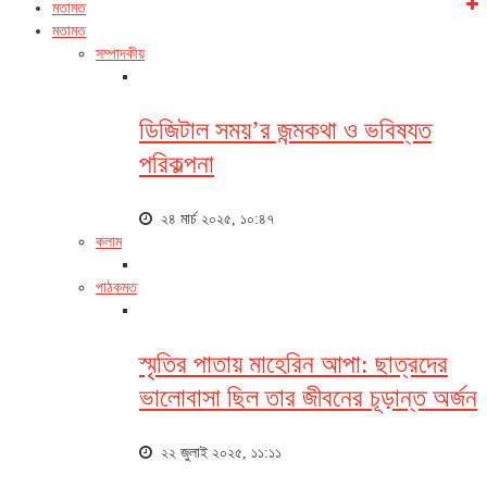
মতামত
মতামত
সম্পাদকীয়
ডিজিটাল সময়’র জন্মকথা ও ভবিষ্যত
পরিকল্পনা
২৪ মার্চ ২০২৫, ১০:৪৭
কলাম
পাঠকমত
স্মৃতির পাতায় মাহেরিন আপা: ছাত্রদের
ভালোবাসা ছিল তার জীবনের চূড়ান্ত অর্জন
২২ জুলাই ২০২৫, ১১:১১