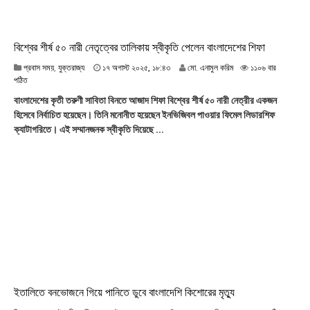
বিশ্বের শীর্ষ ৫০ নারী নেতৃত্বের তালিকায় স্বীকৃতি পেলেন বাংলাদেশের শিফা
১
প্রবাস সময়
,
যুক্তরাজ্য
১৭ অগাস্ট ২০২৫, ১৮:৪৩
মো. এনামুল করিম
১১০৬ বার
৭
পঠিত
অ
বাংলাদেশের কৃতী তরুণী সাবিতা বিনতে আজাদ শিফা বিশ্বের শীর্ষ ৫০ নারী নেত্রীর একজন
গা
হিসেবে নির্বাচিত হয়েছেন। তিনি মনোনীত হয়েছেন ইনভিজিবল পাওয়ার ফিমেল লিডারশিফ
স্ট
ক্যাটাগরিতে। এই সম্মানজনক স্বীকৃতি দিয়েছে ...
২
০
২
৫
,
১
৮
:
৪
৩
ইতালিতে বনভোজনে গিয়ে পানিতে ডুবে বাংলাদেশি কিশোরের মৃত্যু