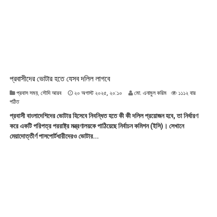
১
:
৫
৫
প্রবাসীদের ভোটার হতে যেসব দলিল লাগবে
২
প্রবাস সময়
,
সৌদি আরব
২০ অগাস্ট ২০২৫, ২০:১০
মো. এনামুল করিম
১১১২ বার
০
পঠিত
অ
প্রবাসী বাংলাদেশিদের ভোটার হিসেবে নিবন্ধিত হতে কী কী দলিল প্রয়োজন হবে, তা নির্ধারণ
গা
করে একটি পরিপত্র পররাষ্ট্র মন্ত্রণালয়কে পাঠিয়েছে নির্বাচন কমিশন (ইসি)। সেখানে
স্ট
মেয়াদোত্তীর্ণ পাসপোর্টধারীদেরও ভোটার...
২
০
২
৫
,
২
০
:
১
০