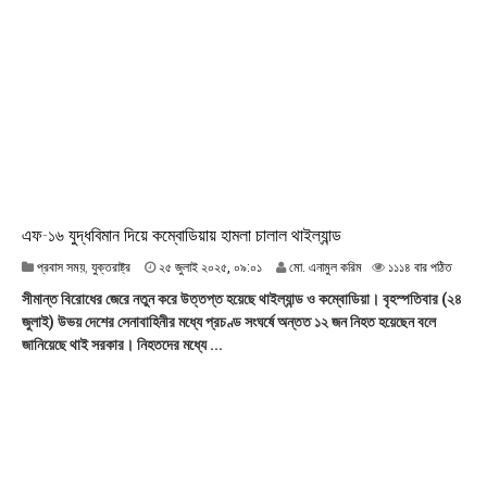
২
৫
,
১
৫
:
৫
৫
এফ-১৬ যুদ্ধবিমান দিয়ে কম্বোডিয়ায় হামলা চালাল থাইল্যান্ড
২
প্রবাস সময়
,
যুক্তরাষ্ট্র
২৫ জুলাই ২০২৫, ০৯:০১
মো. এনামুল করিম
১১১৪ বার পঠিত
৫
সীমান্ত বিরোধের জেরে নতুন করে উত্তপ্ত হয়েছে থাইল্যান্ড ও কম্বোডিয়া। বৃহস্পতিবার (২৪
জু
জুলাই) উভয় দেশের সেনাবাহিনীর মধ্যে প্রচণ্ড সংঘর্ষে অন্তত ১২ জন নিহত হয়েছেন বলে
লা
জানিয়েছে থাই সরকার। নিহতদের মধ্যে ...
ই
২
০
২
৫
,
০
৯