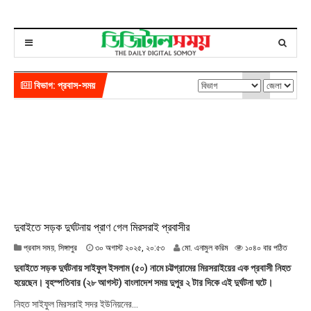
বিভাগ: প্রবাস-সময়
দুবাইতে সড়ক দুর্ঘটনায় প্রাণ গেল মিরসরাই প্রবাসীর
৩
প্রবাস সময়
,
সিঙ্গাপুর
৩০ অগাস্ট ২০২৫, ২০:৫৩
মো. এনামুল করিম
১০৪০ বার পঠিত
০
দুবাইতে সড়ক দুর্ঘটনায় সাইফুল ইসলাম (৫০) নামে চট্টগ্রামের মিরসরাইয়ের এক প্রবাসী নিহত
অ
হয়েছেন। বৃহস্পতিবার (২৮ আগস্ট) বাংলাদেশ সময় দুপুর ২ টার দিকে এই দুর্ঘটনা ঘটে।
গা
স্ট
নিহত সাইফুল মিরসরাই সদর ইউনিয়নের...
২