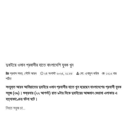
০
২
৫
,
২
০
:
৫
৩
দুবাইয়ে ওমান প্রবাসীর হাতে বাংলাদেশি যুবক খুন
২
প্রবাস সময়
,
সৌদি আরব
২৪ অগাস্ট ২০২৫, ২১:৫৫
মো. এনামুল করিম
১২১২ বার
৪
পঠিত
অ
সংযুক্ত আরব আমিরাতের দুবাইয়ে ওমান প্রবাসীর হাতে খুন হয়েছেন বাংলাদেশের প্রবাসী যুবক
গা
সবুজ (৩৬)। শুক্রবার (২২ আগস্ট) রাত ৯টার দিকে দুবাইয়ের আজমান কেরামা এলাকায় এ
স্ট
হত্যাকাণ্ডের ঘটনা ঘটে।
২
০
নিহত সবুজ চা...
২
৫
,
২