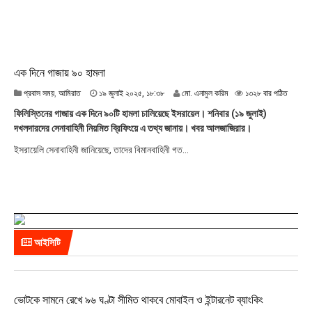
:
০
১
এক দিনে গাজায় ৯০ হামলা
১
প্রবাস সময়
,
আমিরাত
১৯ জুলাই ২০২৫, ১৮:৩৮
মো. এনামুল করিম
১৩২৮ বার পঠিত
৯
ফিলিস্তিনের গাজায় এক দিনে ৯০টি হামলা চালিয়েছে ইসরায়েল। শনিবার (১৯ ‍জুলাই)
জু
দখলদারদের সেনাবাহিনী নিয়মিত ব্রিফিংয়ে এ তথ্য জানায়। খবর আলজাজিরার।
লা
ই
ইসরায়েলি সেনাবাহিনী জানিয়েছে, তাদের বিমানবাহিনী গত...
২
০
২
৫
,
১
৮
আইসিটি
:
৩
৮
ভোটকে সামনে রেখে ৯৬ ঘণ্টা সীমিত থাকবে মোবাইল ও ইন্টারনেট ব্যাংকিং