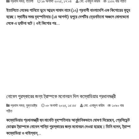
১
প্রবাস সময়
,
ইতালী
১৬ অগাস্ট ২০২৫, ১৭:০৪
মো. এনামুল করিম
১১৩২ বার পঠিত
৬
ইতালিতে লেকের পানিতে ডুবে আব্দুস সামাদ নামে (১২) প্রবাসী বাংলাদেশি এক কিশোরের মৃত্যু
অ
হয়েছ। স্থানীয় সময় বৃহস্পতিবার (১৪ আগস্ট) দুপুরে দেশটির ত্রেনতিনো অঞ্চলে মোলভেনো
গা
লেকে এ দুর্ঘটনা ঘটে। ওই কিশোর পর...
স্ট
২
০
২
৫
,
১
৭
:
০
৪
নোবেল পুরস্কারের জন্য ট্রাম্পকে মনোনয়ন দিল কম্বোডিয়ার প্রধানমন্ত্রী
০
প্রবাস সময়
,
যুক্তরাষ্ট্র
০৮ অগাস্ট ২০২৫, ১৫:৫৫
মো. এনামুল করিম
১০৯০ বার
৮
পঠিত
অ
কম্বোডিয়ার প্রধানমন্ত্রী হুন মানেতি বৃহস্পতিবার আনুষ্ঠানিকভাবে ঘোষণা দিয়েছেন, প্রেসিডেন্ট
গা
ডোনাল্ড ট্রাম্পকে নোবেল শান্তি পুরস্কারের জন্য মনোনয়ন দেওয়া হয়েছে। তিনি বলেন, ট্রাম্প
স্ট
কম্বোডিয়া ও থাইল্যান্...
২
০