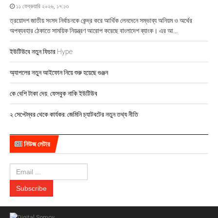
১১ ফেব্রুয়ারি ২০২৬, ১৭:১৩
ত্রয়োদশ জাতীয় সংসদ নির্বাচনকে কেন্দ্র করে আর্থিক লেনদেনে সম্ভাব্য অনিয়ম ও অর্থের
অপব্যবহার ঠেকাতে সাময়িক নিয়ন্ত্রণ আরোপ করেছে বাংলাদেশ ব্যাংক। এর আ...
ইউটিউবে নতুন ফিচার Hype
অ্যাপলের নতুন আইফোন নিয়ে শুরু হয়েছে গুঞ্জন
কে বেশি টাকা দেয়, ফেসবুক নাকি ইউটিউব
২ সেপ্টেম্বর থেকে কার্যকর: জেমিনি চ্যাটবটের নতুন তথ্য নীতি
নিউজ লেটার