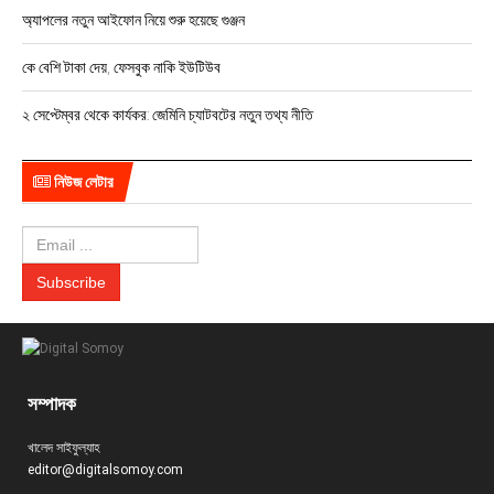
অ্যাপলের নতুন আইফোন নিয়ে শুরু হয়েছে গুঞ্জন
কে বেশি টাকা দেয়, ফেসবুক নাকি ইউটিউব
২ সেপ্টেম্বর থেকে কার্যকর: জেমিনি চ্যাটবটের নতুন তথ্য নীতি
নিউজ লেটার
সম্পাদক
খালেদ সাইফুল্যাহ
editor@digitalsomoy.com