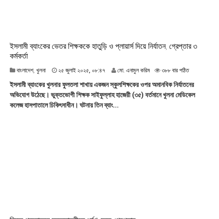
৮
ইসলামী ব্যাংকের ভেতর শিক্ষককে হাতুড়ি ও প্লায়ার্স দিয়ে নির্যাতন, গ্রেপ্তার ৩
কর্মকর্তা
২
বাংলাদেশ
,
খুলনা
২৫ জুলাই ২০২৫, ০৮:৪৭
মো. এনামুল করিম
৩৮৮ বার পঠিত
৫
ইসলামী ব্যাংকের খুলনার ফুলতলা শাখায় একজন স্কুলশিক্ষকের ওপর অমানবিক নির্যাতনের
জু
অভিযোগ উঠেছে। ভুক্তভোগী শিক্ষক সাইফুল্লাহ হাজেরী (৩৫) বর্তমানে খুলনা মেডিকেল
লা
কলেজ হাসপাতালে চিকিৎসাধীন। ঘটনায় তিন ব্যাং...
ই
২
০
২
৫
,
০
৮
:
৪
৭