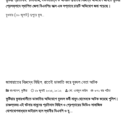
কুষ্টিয়া প্রতিনিধি: চাঁদাবাজি, দখলদারিত্ব ও অনিয়ম-দুর্নীতির বিরুদ্ধে অভিযোগ জানতে কুষ্টিয়া
জু
প্রেসক্লাবে স্থাপিত জেলা বিএনপির বক্সে এক সপ্তাহে চারটি অভিযোগ জমা পড়েছে।
লা
ই
বুধবার (৩০ জুলাই) দুপুরে কুষ...
২
০
২
৫
,
১
৯
:
৩
৭
জামায়াতের বিরুদ্ধে মিছিল, রাতেই ডাকাতি করে যুবদল নেতা আটক
২
বাংলাদেশ
,
কুষ্টিয়া
২৯ জুলাই ২০২৫, ১০:১২
মো. এনামুল করিম
৬৭২ বার পঠিত
৯
কুষ্টিয়ার কুমারখালীতে ডাকাতির অভিযোগে যুবদল কর্মী মামুন হোসেনকে আটক করেছে পুলিশ।
জু
চাঞ্চল্যকর এই ঘটনায় মামুনের প্রতিবাদ মিছিল ও গ্রেপ্তারের ভিডিও সামাজিক
লা
যোগাযোগমাধ্যমে ভাইরাল হলে স্থানীয় বিএনপি ও যু...
ই
২
০
২