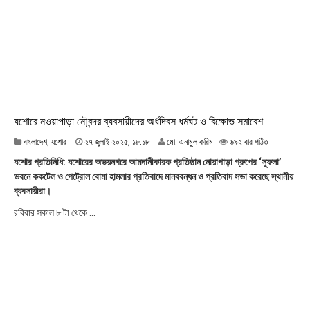
৫
,
১
০
:
১
২
যশোরে নওয়াপাড়া নৌবন্দর ব্যবসায়ীদের অর্ধদিবস ধর্মঘট ও বিক্ষোভ সমাবেশ
২
বাংলাদেশ
,
যশোর
২৭ জুলাই ২০২৫, ১৮:১৮
মো. এনামুল করিম
৬৯২ বার পঠিত
৭
যশোর প্রতিনিধি: যশোরের অভয়নগরে আমদানীকারক প্রতিষ্ঠান নোয়াপাড়া গ্রুপের ‘সুফলা’
জু
ভবনে ককটেল ও পেট্রোল বোমা হামলার প্রতিবাদে মানববন্ধন ও প্রতিবাদ সভা করেছে স্থানীয়
লা
ব্যবসায়ীরা।
ই
২
রবিবার সকাল ৮ টা থেকে ...
০
২
৫
,
১
৮
:
১