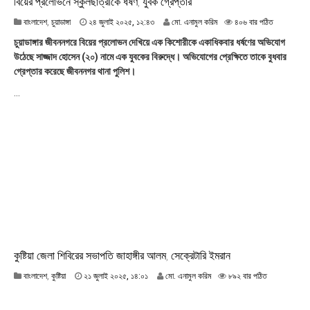
বিয়ের প্রলোভনে স্কুলছাত্রীকে ধর্ষণ, যুবক গ্রেপ্তার
২
বাংলাদেশ
,
চুয়াডাঙ্গা
২৪ জুলাই ২০২৫, ১২:৪৩
মো. এনামুল করিম
৪০৬ বার পঠিত
৪
চুয়াডাঙ্গার জীবননগরে বিয়ের প্রলোভন দেখিয়ে এক কিশোরীকে একাধিকবার ধর্ষণের অভিযোগ
জু
উঠেছে সাজ্জাদ হোসেন (২০) নামে এক যুবকের বিরুদ্ধে। অভিযোগের প্রেক্ষিতে তাকে বুধবার
লা
গ্রেপ্তার করেছে জীবননগর থানা পুলিশ।
ই
২
...
০
২
৫
,
১
২
:
৪
৩
কুষ্টিয়া জেলা শিবিরের সভাপতি জাহাঙ্গীর আলম, সেক্রেটারি ইমরান
২
বাংলাদেশ
,
কুষ্টিয়া
২১ জুলাই ২০২৫, ১৪:০১
মো. এনামুল করিম
৮৯২ বার পঠিত
১
জু