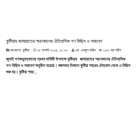
১
৫
:
৪
৮
কুষ্টিয়ায় জামায়াতের স্মরণকালের ঐতিহাসিক গণ মিছিল ও সমাবেশ
০
বাংলাদেশ
,
কুষ্টিয়া
০৫ অগাস্ট ২০২৫, ২০:০৫
মো. এনামুল করিম
১১৮২ বার পঠিত
৫
জুলাই গণঅভ্যুত্থানের প্রথম বার্ষিকী উপলক্ষে কুষ্টিয়ায় জামায়াতের স্মরণকালের ঐতিহাসিক
অ
গণ-মিছিল ও সমাবেশ অনুষ্ঠিত হয়েছে। মঙ্গলবার বিকালে কুষ্টিয়া শহরের চৌড়হাস থেকে এ মিছিল
গা
শুরু হয়। কুষ্টিয়া শহর...
স্ট
২
০
২
৫
,
২
০
:
০
৫