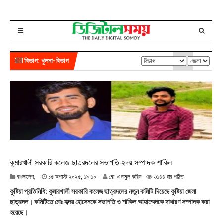
বিভাগ: খুলনা-বিভাগ
কুমারখালী সরকারি কলেজ ছাত্রদলের সভাপতি হৃদয় সম্পাদক শাকিল
১
বাংলাদেশ
,
১৫ অগাস্ট ২০২৫, ১৯:১০
মো. এনামুল করিম
৩১৪৪ বার পঠিত
৫
কুষ্টিয়া প্রতিনিধি: কুমারখালী সরকারি কলেজ ছাত্রদলের নতুন কমিটি দিয়েছে কুষ্টিয়া জেলা
অ
ছাত্রদল। কমিটিতে মোঃ হৃদয় হোসেনকে সভাপতি ও শাকিল আহাম্মেদকে সাধারণ সম্পাদক করা
গা
হয়েছে।
স্ট
২