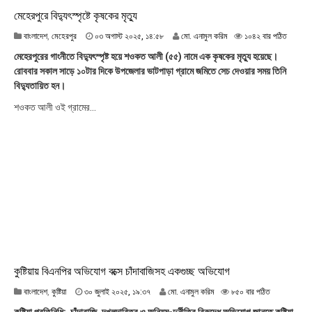
মেহেরপুরে বিদ্যুৎস্পৃষ্টে কৃষকের মৃত্যু
০
বাংলাদেশ
,
মেহেরপুর
০৩ অগাস্ট ২০২৫, ১৪:৫৮
মো. এনামুল করিম
১০৪২ বার পঠিত
৩
মেহেরপুরের গাংনীতে বিদ্যুৎস্পৃষ্ট হয়ে শওকত আলী (৫৫) নামে এক কৃষকের মৃত্যু হয়েছে।
অ
রোববার সকাল সাড়ে ১০টার দিকে উপজেলার ভাটপাড়া গ্রামে জমিতে সেচ দেওয়ার সময় তিনি
গা
বিদ্যুতায়িত হন।
স্ট
২
শওকত আলী ওই গ্রামের...
০
২
৫
,
১
৪
:
৫
৮
কুষ্টিয়ায় বিএনপির অভিযোগ বক্সে চাঁদাবাজিসহ একগুচ্ছ অভিযোগ
৩
বাংলাদেশ
,
কুষ্টিয়া
৩০ জুলাই ২০২৫, ১৯:৩৭
মো. এনামুল করিম
৮৫০ বার পঠিত
০