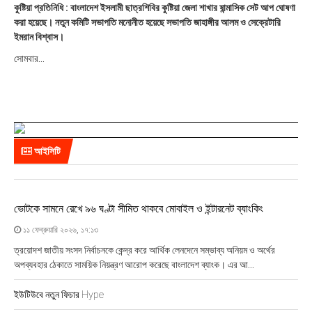
লা
কুষ্টিয়া প্রতিনিধি : বাংলাদেশ ইসলামী ছাত্রশিবির কুষ্টিয়া জেলা শাখার ষান্মাসিক সেট আপ ঘোষণা
ই
করা হয়েছে। নতুন কমিটি সভাপতি মনোনীত হয়েছে সভাপতি জাহাঙ্গীর আলম ও সেক্রেটারি
২
ইমরান বিশ্বাস।
০
২
সোমবার...
৫
,
১
৪
:
০
১
আইসিটি
ভোটকে সামনে রেখে ৯৬ ঘণ্টা সীমিত থাকবে মোবাইল ও ইন্টারনেট ব্যাংকিং
১১ ফেব্রুয়ারি ২০২৬, ১৭:১৩
ত্রয়োদশ জাতীয় সংসদ নির্বাচনকে কেন্দ্র করে আর্থিক লেনদেনে সম্ভাব্য অনিয়ম ও অর্থের
অপব্যবহার ঠেকাতে সাময়িক নিয়ন্ত্রণ আরোপ করেছে বাংলাদেশ ব্যাংক। এর আ...
ইউটিউবে নতুন ফিচার Hype