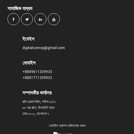
সামাজিক মাধ্যম
ইমেইল
digitalsomoy@gmail.com
মোবাইল
+8809611339933
+8801771339933
সম্পাদকীয় কার্যালয়
পল্টন চায়না টাউন, পশ্চিম-১৫/৮
৬৮ নয়া পল্টন, ভিআইপি সড়ক
ঢাকা-১০০০, বাংলাদেশ।
মোবাইল অ্যাপস ডাউনলোড করুন