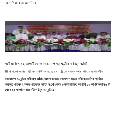
বৃহস্পতিবার (১৪ আগস্ট) র...
০
২
৫
,
১
৯
:
১
০
আট দাবিতে ১২ আগস্ট থেকে সারাদেশে ৭২ ঘণ্টার পরিবহন ধর্মঘট
০
বাংলাদেশ
,
যশোর
০৮ অগাস্ট ২০২৫, ১৫:৪৮
মো. এনামুল করিম
১২৬৬ বার পঠিত
৮
সারাদেশে ৭২ ঘন্টার পরিবহণ ধর্মঘট ঘোষণা করেছে বাংলাদেশ সড়ক পরিবহন মালিক শ্রমিক
অ
সমন্বয় পরিষদ। সড়ক পরিবহন আইন সংশোধনসহ ৮ দফা দাবিতে আগামী ১২ আগষ্ট সকাল ৬ টা
গা
থেকে ১৫ আগষ্ট সকাল ৬টা পর্যন্ত ৭২ ঘন্টা এ...
স্ট
২
০
২
৫
,