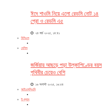
ঈদে শাওমি নিয়ে এলো রেডমি নোট ১৪
প্রো ও রেডমি এ৫
২৪ মার্চ ২০২৫, ১৪:৪১
বিসিএস
বেসিস
জর্জিয়ায় আছড়ে পড়া উল্কাপিণ্ডের বয়স
পৃথিবীর চেয়েও বেশি
১৬ অগাস্ট ২০২৫, ১৬:৫৪
আইএসপিএবি
ই-ক্যাব