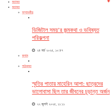
মতামত
মতামত
সম্পাদকীয়
ডিজিটাল সময়’র জন্মকথা ও ভবিষ্যত
পরিকল্পনা
২৪ মার্চ ২০২৫, ১০:৪৭
কলাম
পাঠকমত
স্মৃতির পাতায় মাহেরিন আপা: ছাত্রদের
ভালোবাসা ছিল তার জীবনের চূড়ান্ত অর্জন
২২ জুলাই ২০২৫, ১১:১১