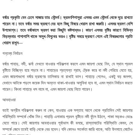
বর্ষায় প্রকৃতি যেন ঢেলে সাজায় তার সৌন্দর্য। ভ্রমণপিপাসুরা এসময় এমন সৌন্দর্য থেকে দূরে রাখতে
পারেন না। তবে বর্ষার সময় ভ্রমণে বের হলে কিছু বিষয়ে খেয়াল রাখা জরুরি। এসময় ভ্রমণ বেশি
উপভোগ্য। তবে বর্ষাকালে ভ্রমণ করা কিছুটা কষ্টসাধ্যও। কারণ এসময় বৃষ্টির কারণে বিভিন্ন
বিড়ম্বনার পাশাপাশি থাকে অসুখ-বিসুখের ভয়ও। বৃষ্টির সময়ে ভ্রমণে গেলে এই বিষয়গুলোর প্রতি
খেয়াল রাখুন—
গন্তব্য নির্বাচন
বর্ষায় পাহাড়, নদী, ঝর্না দেখতে যাওয়ার পরিকল্পনা করলে এমন জায়গা বেছে নিন, যে স্থান প্রবল
বৃষ্টিতে বিচ্ছিন্ন হয়ে পড়বে না। পাহাড়ের প্রত্যন্ত গ্রাম, ট্রেক করে বা নদী পেরিয়ে যেতে হয়,
এমন জায়গাগুলো বর্ষায় ভ্রমণের তালিকায় না রাখাই ভাল। পাহাড়ে গেলেও, একটু বড় জনপদ,
যেখানে আটকে পড়লে কয়েক দিন অন্তত থাকা-খাওয়ার অসুবিধা হবে না, এমন স্থান নির্বাচন করতে
পারেন। কিংবা পাহাড়ে ধস নামে না, এমন জায়গা বেছে নিতে পারেন।
আবহাওয়া
যতই অগ্রীম পরিকল্পনা করুন না কেন, যাওয়ার এক সপ্তাহ আগে থেকে প্রতিদিন সেই জায়গার
পরিস্থিতি সম্পর্কে খোঁজ নিন। পাহাড়ি এলাকায় প্রবল বৃষ্টিতে নদী ফুঁসে উঠলে, পাকা সড়কও ভেঙে
যেতে পারে। সেই জায়গায় আবহাওয়ার পূর্বাভাস কী বলছে, রাস্তাঘাটের পরিস্থিতি কেমন, সে
সম্পর্কে জেনে তবেই বাড়ি থেকে বের হবেন। যদি কোনও সতর্কতা জারি থাকে, অতি উৎসাহে মোটেও