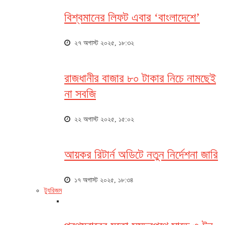
বিশ্বমানের লিফট এবার ‘বাংলাদেশে’
২৭ অগাস্ট ২০২৫, ১৮:৩২
রাজধানীর বাজার ৮০ টাকার নিচে নামছেই
না সবজি
২২ অগাস্ট ২০২৫, ১৫:০২
আয়কর রিটার্ন অডিটে নতুন নির্দেশনা জারি
১৭ অগাস্ট ২০২৫, ১৮:৩৪
ট্যুরিজম