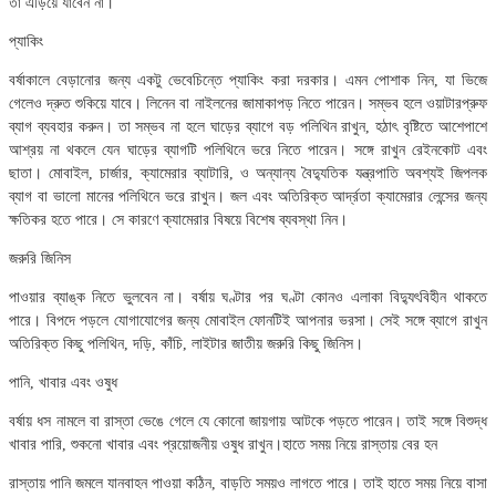
তা এড়িয়ে যাবেন না।
প্যাকিং
বর্ষাকালে বেড়ানোর জন্য একটু ভেবেচিন্তে প্যাকিং করা দরকার। এমন পোশাক নিন, যা ভিজে
গেলেও দ্রুত শুকিয়ে যাবে। লিনেন বা নাইলনের জামাকাপড় নিতে পারেন। সম্ভব হলে ওয়াটারপ্রুফ
ব্যাগ ব্যবহার করুন। তা সম্ভব না হলে ঘাড়ের ব্যাগে বড় পলিথিন রাখুন, হঠাৎ বৃষ্টিতে আশেপাশে
আশ্রয় না থকলে যেন ঘাড়ের ব্যাগটি পলিথিনে ভরে নিতে পারেন। সঙ্গে রাখুন রেইনকোট এবং
ছাতা। মোবাইল, চার্জার, ক্যামেরার ব্যাটারি, ও অন্যান্য বৈদ্যুতিক যন্ত্রপাতি অবশ্যই জিপলক
ব্যাগ বা ভালো মানের পলিথিনে ভরে রাখুন। জল এবং অতিরিক্ত আর্দ্রতা ক্যামেরার লেন্সের জন্য
ক্ষতিকর হতে পারে। সে কারণে ক্যামেরার বিষয়ে বিশেষ ব্যবস্থা নিন।
জরুরি জিনিস
পাওয়ার ব্যাঙ্ক নিতে ভুলবেন না। বর্ষায় ঘণ্টার পর ঘণ্টা কোনও এলাকা বিদ্যুৎবিহীন থাকতে
পারে। বিপদে পড়লে যোগাযোগের জন্য মোবাইল ফোনটিই আপনার ভরসা। সেই সঙ্গে ব্যাগে রাখুন
অতিরিক্ত কিছু পলিথিন, দড়ি, কাঁচি, লাইটার জাতীয় জরুরি কিছু জিনিস।
পানি, খাবার এবং ওষুধ
বর্ষায় ধস নামলে বা রাস্তা ভেঙে গেলে যে কোনো জায়গায় আটকে পড়তে পারেন। তাই সঙ্গে বিশুদ্ধ
খাবার পারি, শুকনো খাবার এবং প্রয়োজনীয় ওষুধ রাখুন।হাতে সময় নিয়ে রাস্তায় বের হন
রাস্তায় পানি জমলে যানবাহন পাওয়া কঠিন, বাড়তি সময়ও লাগতে পারে। তাই হাতে সময় নিয়ে বাসা