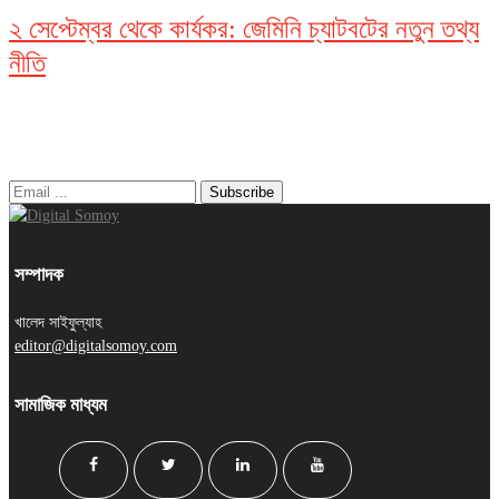
২ সেপ্টেম্বর থেকে কার্যকর: জেমিনি চ্যাটবটের নতুন তথ্য
নীতি
নিউজ লেটার
সম্পাদক
খালেদ সাইফুল্যাহ
editor@digitalsomoy.com
সামাজিক মাধ্যম