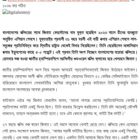
১০৩৬ বার পঠিত
বাংলাদেশের বক্সিংয়ের সাথে জিনাত ফেরদৌসের নাম যুক্ত হয়েছিল ২০২৩ সালে চীনের হাংজুতে
অনুষ্ঠিত এশিয়ান গেমসে। যুক্তরাষ্ট্র প্রবাসী ৩১ বছর বয়সী এই নারী বক্সার এশিয়ান গেমসে লাল-
সবুজের প্রতিনিধিত্ব করে দ্বিতীয় রাউন্ড থেকেই বিদায় নিয়েছিলেন। তিনি হেরেছিলেন মঙ্গোলিয়ান
বক্সার ইয়ুসগেনের কাছে ৫-০ পয়েন্টে। এই প্রথম তিনি অংশ নিচ্ছেন বাংলাদেশের ঘরোয়া বক্সিংয়ে।
রোববার শুরু হওয়া জাতীয় চ্যাম্পিয়নশিপে নরসিংদীর গুডওয়েল বক্সিং ক্লাবের হয়ে খেলছেন জিনাত।
জাতীয় চ্যাম্পিয়নশিপে অংশ নিয়ে প্রথম আসরেই প্রত্যাশিতভাবেই জিনাত উঠেছেন ফাইনাল।
মঙ্গলবার মোহাম্মদ আলী বক্সিং স্টেডিয়ামে অনুষ্ঠিত মেয়েদের বিভাগে ৫২ কেজির সেমিফাইনালে তিনি
হারিয়েছেন বাংলাদেশ সেনাবাহিনীর আসিয়া খাতুনকে। বুধবার ফাইনালে তিনি মুখোমুখি হবেন
বাংলাদেশ আনসারের আফরা খন্দকারকে।
ফাইনালে ওঠার পর জিনাত ফেরদৌস বলেন, ‘ভালো লাগছে দেশের প্রতিযোগিতায় খেলছি।
প্রতিপক্ষের ফাইট একটু ভিন্ন ছিল। তিনি বারবার ডিফেন্স করছিলেন। তিনি যদি আরেকটু কৌশলী
থাকতেন, তাহলে অন্যরকম ফাইট হতো। তবে এটা কোনো ব্যাপার না, ফাইট ইজ ফাইট।’
২৭ বছরে বক্সিং শুরু করেন জিনাত। এই বয়সে অনেকে খেলাই ছেড়ে দেন। বক্সিংয়ে কেন এসেছেন
সেই গল্পও সংক্ষেপে বললেন জিনাত, ‘আমার স্বামী ফাইটার ছিলেন। তার কাছ থেকে একটু শিখেছি,
দেখেছি। এক সময় খেলাটি ভালো লেগে যায়। একদিন তিনি আমাকে জিমে নিয়ে যান। একটি ফাইট