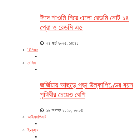
ঈদে শাওমি নিয়ে এলো রেডমি নোট ১৪
প্রো ও রেডমি এ৫
২৪ মার্চ ২০২৫, ১৪:৪১
বিসিএস
বেসিস
জর্জিয়ায় আছড়ে পড়া উল্কাপিণ্ডের বয়স
পৃথিবীর চেয়েও বেশি
১৬ অগাস্ট ২০২৫, ১৬:৫৪
আইএসপিএবি
ই-ক্যাব