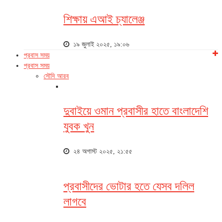
শিক্ষায় এআই চ্যালেঞ্জ
১৯ জুলাই ২০২৫, ১৯:০৬
প্রবাস সময়
প্রবাস সময়
সৌদি আরব
দুবাইয়ে ওমান প্রবাসীর হাতে বাংলাদেশি
যুবক খুন
২৪ অগাস্ট ২০২৫, ২১:৫৫
প্রবাসীদের ভোটার হতে যেসব দলিল
লাগবে