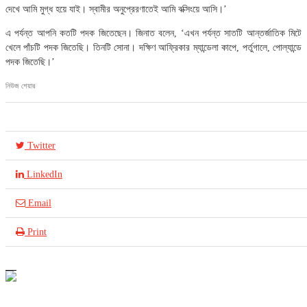
দেখে আমি মুগ্ধ হয়ে যাই। স্বামীর অনুপ্রেরণাতেই আমি বক্সিংয়ে আসি।’
এ পর্যন্ত আপনি কতটি পদক জিতেছেন। জিনাত বলেন, ‘এখন পর্যন্ত সাতটি আন্তর্জাতিক মিটে
খেলে পাঁচটি পদক জিতেছি। তিনটি সোনা। দক্ষিণ আফ্রিকার ম্যান্ডেলা কাপে, পর্তুগালে, পোল্যান্ডে
পদক জিতেছি।’
নিউজ শেয়ার
Twitter
LinkedIn
Email
Print