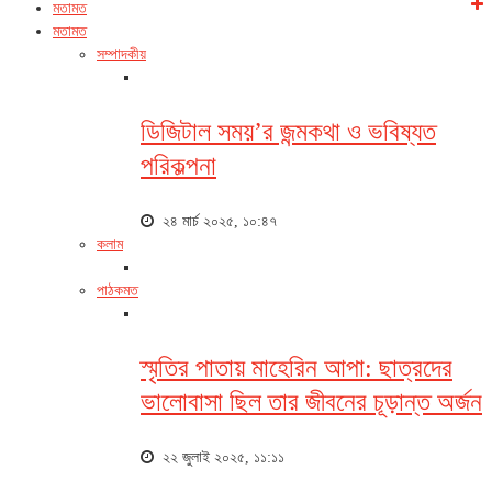
মতামত
মতামত
সম্পাদকীয়
ডিজিটাল সময়’র জন্মকথা ও ভবিষ্যত
পরিকল্পনা
২৪ মার্চ ২০২৫, ১০:৪৭
কলাম
পাঠকমত
স্মৃতির পাতায় মাহেরিন আপা: ছাত্রদের
ভালোবাসা ছিল তার জীবনের চূড়ান্ত অর্জন
২২ জুলাই ২০২৫, ১১:১১