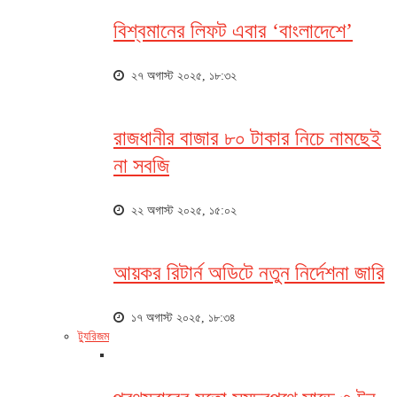
বিশ্বমানের লিফট এবার ‘বাংলাদেশে’
২৭ অগাস্ট ২০২৫, ১৮:৩২
রাজধানীর বাজার ৮০ টাকার নিচে নামছেই
না সবজি
২২ অগাস্ট ২০২৫, ১৫:০২
আয়কর রিটার্ন অডিটে নতুন নির্দেশনা জারি
১৭ অগাস্ট ২০২৫, ১৮:৩৪
ট্যুরিজম