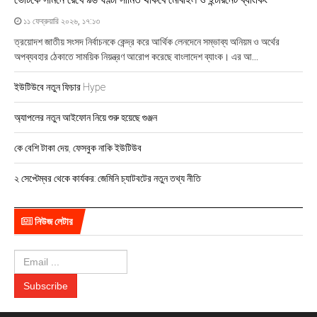
১১ ফেব্রুয়ারি ২০২৬, ১৭:১৩
ত্রয়োদশ জাতীয় সংসদ নির্বাচনকে কেন্দ্র করে আর্থিক লেনদেনে সম্ভাব্য অনিয়ম ও অর্থের
অপব্যবহার ঠেকাতে সাময়িক নিয়ন্ত্রণ আরোপ করেছে বাংলাদেশ ব্যাংক। এর আ...
ইউটিউবে নতুন ফিচার Hype
অ্যাপলের নতুন আইফোন নিয়ে শুরু হয়েছে গুঞ্জন
কে বেশি টাকা দেয়, ফেসবুক নাকি ইউটিউব
২ সেপ্টেম্বর থেকে কার্যকর: জেমিনি চ্যাটবটের নতুন তথ্য নীতি
নিউজ লেটার