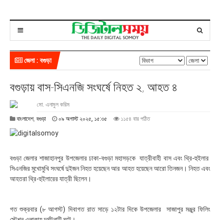
জেলা : বগুড়া
বগুড়ায় বাস-সিএনজি সংঘর্ষে নিহত ২, আহত ৪
মো. এনামুল করিম
০
বাংলাদেশ
,
বগুড়া
০৯ অগাস্ট ২০২৫, ১৫:৩৫
১১৫৪ বার পঠিত
৯
অ
গা
স্ট
বগুড়া জেলার শাজাহানপুর উপজেলার ঢাকা-বগুড়া মহাসড়কে যাত্রীবাহী বাস এবং থ্রি-হুইলার
২
সিএনজির মুখোমুখি সংঘর্ষে দুইজন নিহত হয়েছেন আর আহত হয়েছেন আরো তিনজন। নিহত এবং
০
আহতরা থ্রি-হুইলারের যাত্রী ছিলেন।
২
৫
,
১
গত শুক্রবার (৮ আগস্ট) দিবাগত রাত সাড়ে ১২টার দিকে উপজেলার সাজাপুর মঞ্জুর ফিলিং
৫
স্টেশন এলাকায় দুর্ঘটনাটি ঘটে।