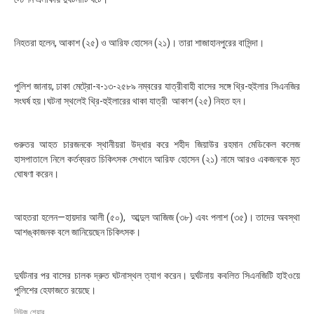
:
৩
৫
নিহতরা হলেন, আকাশ (২৫) ও আরিফ হোসেন (২১)। তারা শাজাহানপুরের বাসিন্দা।
পুলিশ জানায়, ঢাকা মেট্রো-ব-১৩-২৫৮৯ নম্বরের যাত্রীবাহী বাসের সঙ্গে থ্রি-হুইলার সিএনজির
সংঘর্ষ হয়।ঘটনা স্থলেই থ্রি-হুইলারের থাকা যাত্রী আকাশ (২৫) নিহত হন।
গুরুতর আহত চারজনকে স্থানীয়রা উদ্ধার করে শহীদ জিয়াউর রহমান মেডিকেল কলেজ
হাসপাতালে নিলে কর্তব্যরত চিকিৎসক সেখানে আরিফ হোসেন (২১) নামে আরও একজনকে মৃত
ঘোষণা করেন।
আহতরা হলেন—হায়দার আলী (৫০), আব্দুল আজিজ (৩৮) এবং পলাশ (৩৫)। তাদের অবস্থা
আশঙ্কাজনক বলে জানিয়েছেন চিকিৎসক।
দুর্ঘটনার পর বাসের চালক দ্রুত ঘটনাস্থল ত্যাগ করেন। দুর্ঘটনায় কবলিত সিএনজিটি হাইওয়ে
পুলিশের হেফাজতে রয়েছে।
নিউজ শেয়ার