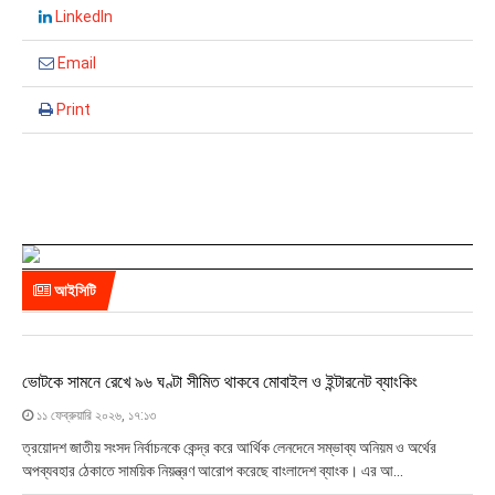
LinkedIn
Email
Print
আইসিটি
ভোটকে সামনে রেখে ৯৬ ঘণ্টা সীমিত থাকবে মোবাইল ও ইন্টারনেট ব্যাংকিং
১১ ফেব্রুয়ারি ২০২৬, ১৭:১৩
ত্রয়োদশ জাতীয় সংসদ নির্বাচনকে কেন্দ্র করে আর্থিক লেনদেনে সম্ভাব্য অনিয়ম ও অর্থের
অপব্যবহার ঠেকাতে সাময়িক নিয়ন্ত্রণ আরোপ করেছে বাংলাদেশ ব্যাংক। এর আ...