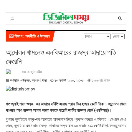
বিভাগ : অর্থনীতি ও উন্নয়ন
আন্দোলন থামলেও এনবিআরের রাজস্ব আদায়ে গতি
ফেরেনি
মো. এনামুল করিম
২
অর্থনীতি ও উন্নয়ন
,
ব্যাংক ও বীমা
২০ অগাস্ট ২০২৫, ২০:০৫
১০৮৮ বার পঠিত
০
অ
গা
স্ট
গত জুলাই মাসে শুল্ক–কর আদায়ে ঘাটতি হয়েছে প্রায় তিন হাজার কোটি টাকা। আন্দোলন থেমে
২
যাওয়ার পরও রাজস্ব আদায় ভালো করতে পারেনি জাতীয় রাজস্ব বোর্ড (এনবিআর)।
০
২
বুধবার জুলাইয়ের শুল্ক-কর আদায়ের হালনাগাদ চিত্র প্রকাশ করেছে এনবিআর। সেখানে দেখা
৫
গেছে, জুলাইয়ে এনবিআর রাজস্ব আদায়ের লক্ষ্য ছিল ৩০ হাজার ১১১ কোটি টাকা, কিন্তু আদায়
,
হয়েছে ২৭ হাজার ২৪৭ কোটি টাকা। ঘাটতি ২ হাজার ৮৬৪ কোটি টাকা।