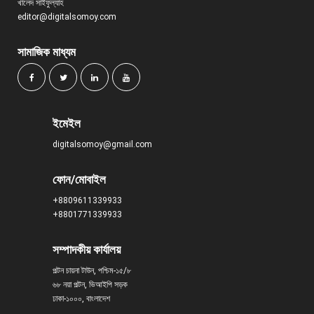
খালেদ সাইফুল্যাহ
editor@digitalsomoy.com
সামাজিক মাধ্যম
ইমেইল
digitalsomoy@gmail.com
ফোন/মোবাইল
+8809611339933
+8801771339933
সম্পাদকীয় কার্যালয়
পল্টন চায়না টাউন, পশ্চিম-১৫/৮
৬৮ নয়া পল্টন, ভিআইপি সড়ক
ঢাকা-১০০০, বাংলাদেশ