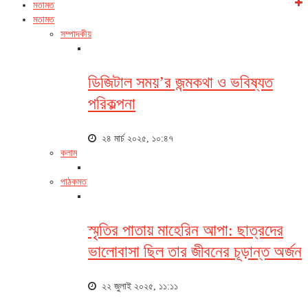
মতামত
মতামত
সম্পাদকীয়
ডিজিটাল সময়’র জন্মকথা ও ভবিষ্যত
পরিকল্পনা
২৪ মার্চ ২০২৫, ১০:৪৭
কলাম
পাঠকমত
স্মৃতির পাতায় মাহেরিন আপা: ছাত্রদের
ভালোবাসা ছিল তার জীবনের চূড়ান্ত অর্জন
২২ জুলাই ২০২৫, ১১:১১