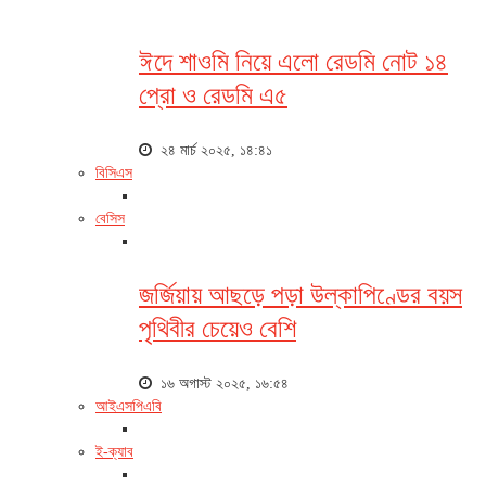
ঈদে শাওমি নিয়ে এলো রেডমি নোট ১৪
প্রো ও রেডমি এ৫
২৪ মার্চ ২০২৫, ১৪:৪১
বিসিএস
বেসিস
জর্জিয়ায় আছড়ে পড়া উল্কাপিণ্ডের বয়স
পৃথিবীর চেয়েও বেশি
১৬ অগাস্ট ২০২৫, ১৬:৫৪
আইএসপিএবি
ই-ক্যাব