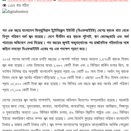
১১৪৪ বার পঠিত
গত এক বছরে বাংলাদেশ ফিন্যান্সিয়াল ইন্টেলিজেন্স ইউনিট (বিএফআইইউ) দেশের ব্যাংক খাত থেকে
বিপুল পরিমাণ অর্থ জব্দ করেছে। দেশে দীর্ঘদিন ধরে ব্যাংক লুটপাট, ঋণ কেলেঙ্কারি এবং অর্থ
পাচারের অভিযোগ দেখা দিয়েছে। গত বছরের জুলাই অভ্যুত্থানের পর রাজনৈতিক পরিবর্তনের সঙ্গে
জড়িত তদন্তে বিএফআইইউ একের পর এক পদক্ষেপ গ্রহণ করে।
২০২৪ সালের আগস্ট থেকে চলতি বছরের ৩ আগস্ট পর্যন্ত সময়ে অন্তত ১,৫৭৩টি ব্যাংক হিসাব
জব্দ করা হয়েছে। এসব হিসাবের মধ্যে ১,৬৮০ কোটি টাকা এবং ৩ মিলিয়ন মার্কিন ডলার ছিল, যা
বর্তমান বিনিময় হার অনুযায়ী বাংলাদেশি মুদ্রায় প্রায় ৩৬ কোটি ৬০ লাখ টাকা। অর্থাৎ শুধু ব্যাংক
হিসাব থেকে জব্দ অর্থের পরিমাণ দাঁড়িয়েছে ১,৭১৬ কোটি টাকা। এছাড়া ১৮৮টি বিও হিসাব থেকেও
প্রায় ১৫,৫০০ কোটি টাকা জব্দ করা হয়েছে। সব মিলিয়ে এক বছরে জব্দ করা অর্থের মোট পরিমাণ
প্রায় ১৭,১০৯ কোটি টাকা।
দেশের ভেতরের জব্দ অর্থের পাশাপাশি, সরকারের অভিযান বিদেশেও সম্প্রসারিত হয়েছে। সরকারি
সূত্রে জানা গেছে, যুক্তরাজ্য, কানাডা, অস্ট্রেলিয়া, মালয়েশিয়া, সংযুক্ত আরব আমিরাত, সিঙ্গাপুর
ও যুক্তরাষ্ট্রে অন্তত ১৫৬ মিলিয়ন মার্কিন ডলার, ৪৬ মিলিয়ন ব্রিটিশ পাউন্ড এবং ২৯১ মিলিয়ন
ইউরো সমপরিমাণ অবৈধ সম্পদ জব্দ করা হয়েছে। এসব বিদেশি মুদ্রার সমন্বিত পরিমাণ বাংলাদেশি
টাকায় ৬ হাজার কোটি টাকার বেশি। জব্দ সম্পদ বাংলাদেশের অনুরোধে আন্তর্জাতিক আর্থিক গোয়েন্দা
সংস্থার সহযোগিতায় সংগৃহীত হয়েছে। সংশ্লিষ্ট দেশে অর্থ পাচারের অভিযোগে মামলা চলছে, এবং