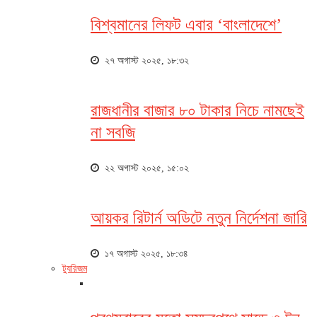
বিশ্বমানের লিফট এবার ‘বাংলাদেশে’
২৭ অগাস্ট ২০২৫, ১৮:৩২
রাজধানীর বাজার ৮০ টাকার নিচে নামছেই
না সবজি
২২ অগাস্ট ২০২৫, ১৫:০২
আয়কর রিটার্ন অডিটে নতুন নির্দেশনা জারি
১৭ অগাস্ট ২০২৫, ১৮:৩৪
ট্যুরিজম