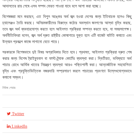
আদালতের রায় শেষে এসব সম্পদ ফেরত পাওয়া যাবে বলে আশা করা হচ্ছে।
বিশেষজ্ঞরা মনে করছেন, এত বিপুল অঙ্কের অর্থ জব্দ হওয়া দেশের জন্য ইতিবাচক হলেও কিছু
চ্যালেঞ্জও তৈরি করছে। অনিয়মকারীদের বিরুদ্ধে কঠোর অবস্থান জনগণের আস্থা বৃদ্ধি করছে,
তবে জব্দ অর্থ ব্যবহারযোগ্য করতে হলে আইনগত প্রক্রিয়া সম্পন্ন করতে হবে, যা সময়সাপেক্ষ।
অর্থনীতিবিদরা বলেন, জব্দ অর্থ দ্রুত রাষ্ট্রীয় কোষাগারে যুক্ত হলে এটি বাজেট ঘাটতি কমাতে এবং
উন্নয়ন প্রকল্পে কাজে লাগানো যেতে পারে।
সরকারকে বিশেষভাবে দুই বিষয় অগ্রাধিকার দিতে হবে। প্রথমত, আইনগত প্রক্রিয়া দ্রুত শেষ
করার জন্য বিশেষ ট্রাইব্যুনাল বা ফাস্ট-ট্র্যাক কোর্টের ব্যবস্থা করা। দ্বিতীয়ত, ভবিষ্যতে অর্থ
পাচার রোধে আর্থিক খাতের নিয়ন্ত্রণ ব্যবস্থা আরও শক্তিশালী করা। আন্তর্জাতিক সহযোগিতা
বৃদ্ধি এবং প্রযুক্তিভিত্তিক নজরদারি সম্প্রসারণ করলে পাচারের প্রবণতা উল্লেখযোগ্যভাবে
কমানো সম্ভব।
নিউজ শেয়ার
Twitter
LinkedIn