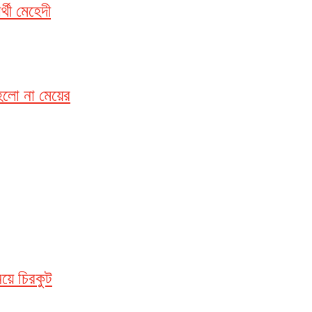
র্থী মেহেদী
 হলো না মেয়ের
িয়ে চিরকুট