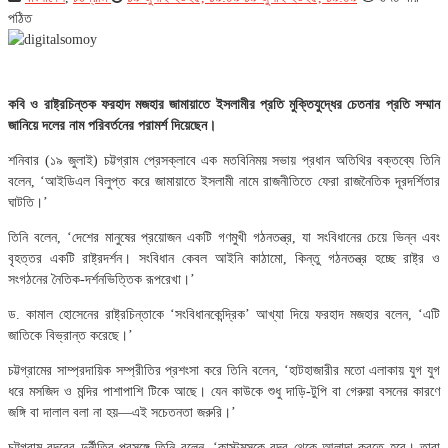
পঠিত
কবি ও রাষ্ট্রচিন্তক ফরহাদ মজহার জামায়াতে ইসলামীর প্রতি মুক্তিযুদ্ধের চেতনার প্রতি সম্মান
জানিয়ে দলের নাম পরিবর্তনের পরামর্শ দিয়েছেন।
শনিবার (১৯ জুলাই) চট্টগ্রাম প্রেসক্লাবে এক মতবিনিময় সভায় প্রধান অতিথির বক্তব্যে তিনি
বলেন, ‘আইডিএল বিলুপ্ত করে জামায়াতে ইসলামী নামে রাজনীতিতে ফেরা রাজনৈতিক দূরদর্শিতার
ঘাটতি।’
তিনি বলেন, ‘দেশের মানুষের প্রয়োজন একটি গণমুখী গঠনতন্ত্র, যা সংবিধানের চেয়ে ভিন্ন এবং
বৃহত্তর একটি রাষ্ট্রদর্শন। সংবিধান কেবল আইনি কাঠামো, কিন্তু গঠনতন্ত্র হচ্ছে রাষ্ট্র ও
সংগঠনের নৈতিক-দর্শনভিত্তিক রূপরেখা।’
ড. কামাল হোসেনের রাষ্ট্রচিন্তাকে ‘সংবিধানকেন্দ্রিক’ আখ্যা দিয়ে ফরহাদ মজহার বলেন, ‘এটি
জাতিকে বিভ্রান্ত করেছে।’
চট্টগ্রামের সাম্প্রদায়িক সম্প্রীতির প্রশংসা করে তিনি বলেন, ‘হাটহাজারীর মতো এলাকায় যুগ যুগ
ধরে মসজিদ ও মন্দির পাশাপাশি টিকে আছে। যেন কাউকে শুধু দাড়ি-টুপি বা গেরুয়া বসনের কারণে
জঙ্গি বা দালাল বলা না হয়—এই সচেতনতা জরুরি।’
চট্টগ্রাম বন্দরের দুর্নীতির প্রসঙ্গে তিনি বলেন, ‘কাস্টমসকে বন্দর থেকে আলাদা করতে হবে। তারা