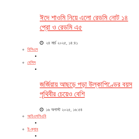
ঈদে শাওমি নিয়ে এলো রেডমি নোট ১৪
প্রো ও রেডমি এ৫
২৪ মার্চ ২০২৫, ১৪:৪১
বিসিএস
বেসিস
জর্জিয়ায় আছড়ে পড়া উল্কাপিণ্ডের বয়স
পৃথিবীর চেয়েও বেশি
১৬ অগাস্ট ২০২৫, ১৬:৫৪
আইএসপিএবি
ই-ক্যাব