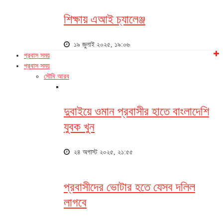
শিক্ষায় এআই চ্যালেঞ্জ
১৯ জুলাই ২০২৫, ১৯:০৬
প্রবাস সময়
প্রবাস সময়
সৌদি আরব
দুবাইয়ে ওমান প্রবাসীর হাতে বাংলাদেশি
যুবক খুন
২৪ অগাস্ট ২০২৫, ২১:৫৫
প্রবাসীদের ভোটার হতে যেসব দলিল
লাগবে