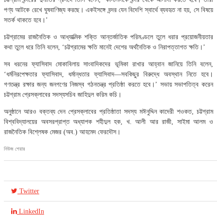
পণ্য আটকে রেখে ঘুষবাণিজ্য করছে। একইসঙ্গে বন্দর যেন বিদেশি স্বার্থে ব্যবহৃত না হয়, সে বিষয়ে
সতর্ক থাকতে হবে।’
চট্টগ্রামের রাজনৈতিক ও আধ্যাত্মিক শক্তি আন্তর্জাতিক পরিমণ্ডলে তুলে ধরার প্রয়োজনীয়তার
কথা তুলে ধরে তিনি বলেন, ‘চট্টগ্রামের ক্ষতি মানেই দেশের অর্থনৈতিক ও নিরাপত্তাগত ক্ষতি।’
সব ধরনের ফ্যাসিবাদ মোকাবিলায় সাংবাদিকদের ভূমিকা রাখার আহ্বান জানিয়ে তিনি বলেন,
‘ধর্মনিরপেক্ষতার ফ্যাসিবাদ, ধর্মান্ধতার ফ্যাসিবাদ—সবকিছুর বিরুদ্ধে অবস্থান নিতে হবে।
গণতন্ত্র রক্ষার জন্য জনগণের নিজস্ব গঠনতন্ত্র প্রতিষ্ঠা করতে হবে।’ সভায় সভাপতিত্ব করেন
চট্টগ্রাম প্রেসক্লাবের সদস্যসচিব জাহিদুল করিম কচি।
অনুষ্ঠানে আরও বক্তব্য দেন প্রেসক্লাবের প্রতিষ্ঠাতা সদস্য মঈনুদ্দিন কাদেরী শওকত, চট্টগ্রাম
বিশ্ববিদ্যালয়ের অবসরপ্রাপ্ত অধ্যাপক শহীদুল হক, খ. আলী আর রাজী, সাইমা আলম ও
রাজনৈতিক বিশ্লেষক মেজর (অব.) আহমেদ ফেরদৌস।
নিউজ শেয়ার
Twitter
LinkedIn