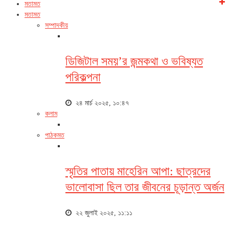
মতামত
মতামত
সম্পাদকীয়
ডিজিটাল সময়’র জন্মকথা ও ভবিষ্যত
পরিকল্পনা
২৪ মার্চ ২০২৫, ১০:৪৭
কলাম
পাঠকমত
স্মৃতির পাতায় মাহেরিন আপা: ছাত্রদের
ভালোবাসা ছিল তার জীবনের চূড়ান্ত অর্জন
২২ জুলাই ২০২৫, ১১:১১