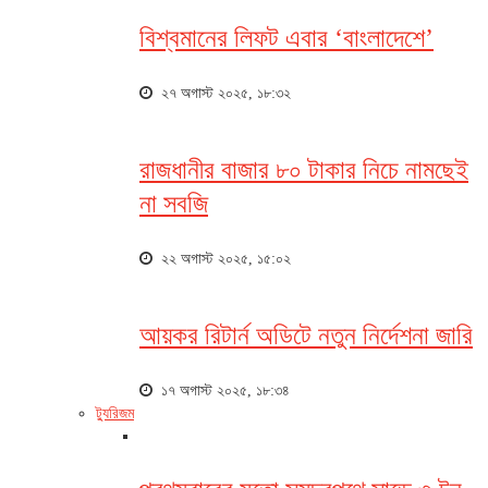
বিশ্বমানের লিফট এবার ‘বাংলাদেশে’
২৭ অগাস্ট ২০২৫, ১৮:৩২
রাজধানীর বাজার ৮০ টাকার নিচে নামছেই
না সবজি
২২ অগাস্ট ২০২৫, ১৫:০২
আয়কর রিটার্ন অডিটে নতুন নির্দেশনা জারি
১৭ অগাস্ট ২০২৫, ১৮:৩৪
ট্যুরিজম