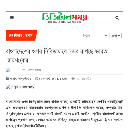
বিভাগ : সংবাদ
বাংলাদেশের ওপর নিবিড়ভাবে নজর রাখছে ভারত:
জয়শঙ্কর
মো. এনামুল করিম
০
সংবাদ
,
আন্তর্জাতিক
০২ অগাস্ট ২০২৫, ১০:৩৮
৭৯২ বার পঠিত
২
অ
গা
স্ট
বাংলাদেশের ওপর নিবিড়ভাবে নজর রাখছে ভারত, এমনটাই জানিয়েছেন দেশটির পররাষ্ট্রমন্ত্রী
২
এস. জয়শঙ্কর। রাজ্যসভায় কংগ্রেসের এমপি রণদীপ সিং অভিযোগ করেন, সম্প্রতি ঢাকা
০
বিশ্ববিদ্যালয় এলাকায় ‘সালতানাত-ই বাংলা’ নামের একটি সংগঠন ‘গ্রেটার বাংলাদেশ’ নামের
২
মানচিত্র প্রকাশ করে, যেখানে ভারতের বিভিন্ন রাজ্যকে বাংলাদেশি ভূখণ্ড হিসেবে দেখানো
৫
,
হয়েছে। খবর হিন্দুস্থান টাইমস
।