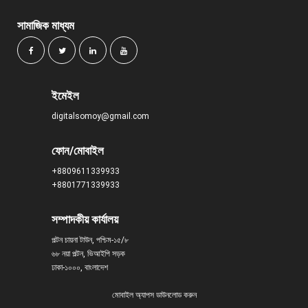
সামাজিক মাধ্যম
ইমেইল
digitalsomoy@gmail.com
ফোন/মোবাইল
+8809611339933
+8801771339933
সম্পাদকীয় কার্যালয়
পল্টন চায়না টাউন, পশ্চিম-১৫/৮
৬৮ নয়া পল্টন, ভিআইপি সড়ক
ঢাকা-১০০০, বাংলাদেশ
মোবাইল অ্যাপস ডাউনলোড করুন