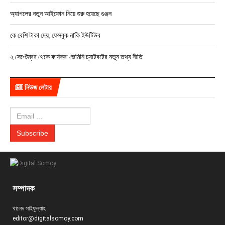
অ্যাপলের নতুন আইফোন নিয়ে শুরু হয়েছে গুঞ্জন
কে বেশি টাকা দেয়, ফেসবুক নাকি ইউটিউব
২ সেপ্টেম্বর থেকে কার্যকর: জেমিনি চ্যাটবটের নতুন তথ্য নীতি
নিউজ লেটার
সম্পাদক
খালেদ সাইফুল্যাহ
editor@digitalsomoy.com