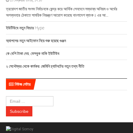
১১ ফেব্রুয়ারি ২০২৬, ১৭:১৩
ত্রয়োদশ জাতীয় সংসদ নির্বাচনকে কেন্দ্র করে আর্থিক লেনদেনে সম্ভাব্য অনিয়ম ও অর্থের
অপব্যবহার ঠেকাতে সাময়িক নিয়ন্ত্রণ আরোপ করেছে বাংলাদেশ ব্যাংক। এর আ...
ইউটিউবে নতুন ফিচার Hype
অ্যাপলের নতুন আইফোন নিয়ে শুরু হয়েছে গুঞ্জন
কে বেশি টাকা দেয়, ফেসবুক নাকি ইউটিউব
২ সেপ্টেম্বর থেকে কার্যকর: জেমিনি চ্যাটবটের নতুন তথ্য নীতি
নিউজ লেটার