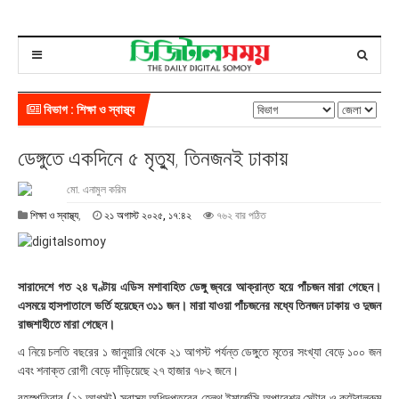
বিভাগ : শিক্ষা ও স্বাস্থ্য
ডেঙ্গুতে একদিনে ৫ মৃত্যু, তিনজনই ঢাকায়
মো. এনামুল করিম
২
শিক্ষা ও স্বাস্থ্য
,
২১ অগাস্ট ২০২৫, ১৭:৪২
৭৬২ বার পঠিত
১
অ
গা
স্ট
সারাদেশে গত ২৪ ঘণ্টায় এডিস মশাবাহিত ডেঙ্গু জ্বরে আক্রান্ত হয়ে পাঁচজন মারা গেছেন।
২
এসময়ে হাসপাতালে ভর্তি হয়েছেন ৩১১ জন। মারা যাওয়া পাঁচজনের মধ্যে তিনজন ঢাকায় ও দুজন
০
রাজশাহীতে মারা গেছেন।
২
৫
এ নিয়ে চলতি বছরের ১ জানুয়ারি থেকে ২১ আগস্ট পর্যন্ত ডেঙ্গুতে মৃতের সংখ্যা বেড়ে ১০০ জন
,
এবং শনাক্ত রোগী বেড়ে দাঁড়িয়েছে ২৭ হাজার ৭৮২ জনে।
১
৭
বৃহস্পতিবার (২১ আগস্ট) স্বাস্থ্য অধিদপ্তরের হেলথ ইমার্জেন্সি অপারেশন সেন্টার ও কন্ট্রোলরুম