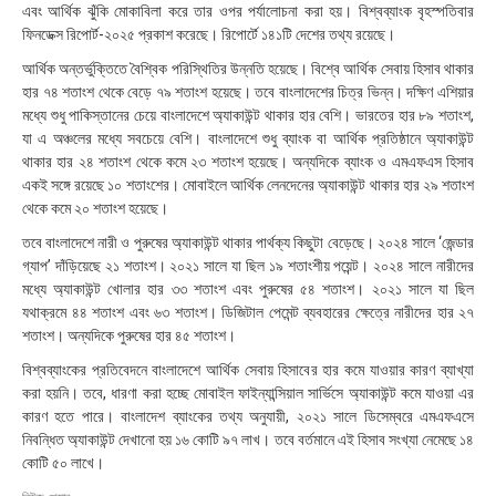
এবং আর্থিক ঝুঁকি মোকাবিলা করে তার ওপর পর্যালোচনা করা হয়। বিশ্বব্যাংক বৃহস্পতিবার
:
৫
ফিনডেক্স রিপোর্ট-২০২৫ প্রকাশ করেছে। রিপোর্টে ১৪১টি দেশের তথ্য রয়েছে।
৯
আর্থিক অন্তর্ভুক্তিতে বৈশ্বিক পরিস্থিতির উন্নতি হয়েছে। বিশ্বে আর্থিক সেবায় হিসাব থাকার
হার ৭৪ শতাংশ থেকে বেড়ে ৭৯ শতাংশ হয়েছে। তবে বাংলাদেশের চিত্র ভিন্ন। দক্ষিণ এশিয়ার
মধ্যে শুধু পাকিস্তানের চেয়ে বাংলাদেশে অ্যাকাউন্ট থাকার হার বেশি। ভারতের হার ৮৯ শতাংশ,
যা এ অঞ্চলের মধ্যে সবচেয়ে বেশি। বাংলাদেশে শুধু ব্যাংক বা আর্থিক প্রতিষ্ঠানে অ্যাকাউন্ট
থাকার হার ২৪ শতাংশ থেকে কমে ২৩ শতাংশ হয়েছে। অন্যদিকে ব্যাংক ও এমএফএস হিসাব
একই সঙ্গে রয়েছে ১০ শতাংশের। মোবাইলে আর্থিক লেনদেনের অ্যাকাউন্ট থাকার হার ২৯ শতাংশ
থেকে কমে ২০ শতাংশ হয়েছে।
তবে বাংলাদেশে নারী ও পুরুষের অ্যাকাউন্ট থাকার পার্থক্য কিছুটা বেড়েছে। ২০২৪ সালে ‘জেন্ডার
গ্যাপ’ দাঁড়িয়েছে ২১ শতাংশ। ২০২১ সালে যা ছিল ১৯ শতাংশীয় পয়েন্ট। ২০২৪ সালে নারীদের
মধ্যে অ্যাকাউন্ট খোলার হার ৩৩ শতাংশ এবং পুরুষের ৫৪ শতাংশ। ২০২১ সালে যা ছিল
যথাক্রমে ৪৪ শতাংশ এবং ৬৩ শতাংশ। ডিজিটাল পেমেন্ট ব্যবহারের ক্ষেত্রে নারীদের হার ২৭
শতাংশ। অন্যদিকে পুরুষের হার ৪৫ শতাংশ।
বিশ্বব্যাংকের প্রতিবেদনে বাংলাদেশে আর্থিক সেবায় হিসাবের হার কমে যাওয়ার কারণ ব্যাখ্যা
করা হয়নি। তবে, ধারণা করা হচ্ছে মোবাইল ফাইন্যান্সিয়াল সার্ভিসে অ্যাকাউন্ট কমে যাওয়া এর
কারণ হতে পারে। বাংলাদেশ ব্যাংকের তথ্য অনুযায়ী, ২০২১ সালে ডিসেম্বরে এমএফএসে
নিবন্ধিত অ্যাকাউন্ট দেখানো হয় ১৬ কোটি ৯৭ লাখ। তবে বর্তমানে এই হিসাব সংখ্যা নেমেছে ১৪
কোটি ৫০ লাখে।