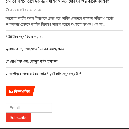
ভোটকে সামনে রেখে ৯৬ ঘণ্টা সীমিত থাকবে মোবাইল ও ইন্টারনেট ব্যাংকিং
১১ ফেব্রুয়ারি ২০২৬, ১৭:১৩
ত্রয়োদশ জাতীয় সংসদ নির্বাচনকে কেন্দ্র করে আর্থিক লেনদেনে সম্ভাব্য অনিয়ম ও অর্থের
অপব্যবহার ঠেকাতে সাময়িক নিয়ন্ত্রণ আরোপ করেছে বাংলাদেশ ব্যাংক। এর আ...
ইউটিউবে নতুন ফিচার Hype
অ্যাপলের নতুন আইফোন নিয়ে শুরু হয়েছে গুঞ্জন
কে বেশি টাকা দেয়, ফেসবুক নাকি ইউটিউব
২ সেপ্টেম্বর থেকে কার্যকর: জেমিনি চ্যাটবটের নতুন তথ্য নীতি
নিউজ লেটার