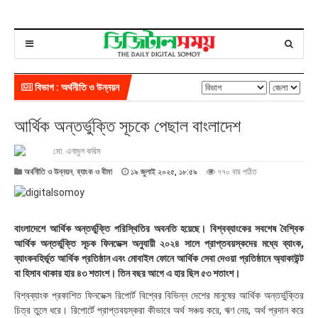
বিভাগ : অর্থনীতি ও উন্নয়ন
আর্থিক অন্তর্ভুক্তি সূচকে পেছাল বাংলাদেশ
মো. এনামুল করিম
১
অর্থনীতি ও উন্নয়ন
,
ব্যাংক ও বীমা
১৯ জুলাই ২০২৫, ১৮:৫৯
৭৭০ বার পঠিত
৯
জু
লা
ই
বাংলাদেশে আর্থিক অন্তর্ভুক্তি পরিস্থিতির অবনতি হয়েছে। বিশ্বব্যাংকের সবশেষ বৈশ্বিক
২
আর্থিক অন্তর্ভুক্তি সূচক ফিনডেক্স অনুযায়ী ২০২৪ সালে প্রাপ্তবয়স্কদের মধ্যে ব্যাংক,
০
ব্যাংকবহির্ভূত আর্থিক প্রতিষ্ঠান এবং মোবাইল ফোনে আর্থিক সেবা দেওয়া প্রতিষ্ঠানে অ্যাকাউন্ট
২
বা হিসাব থাকার হার ৪৩ শতাংশ। তিন বছর আগে এ হার ছিল ৫৩ শতাংশ।
৫
,
বিশ্বব্যাংক প্রকাশিত ফিনডেক্স রিপোর্ট বিশ্বের বিভিন্ন দেশের মানুষের আর্থিক অন্তর্ভুক্তির
১
চিত্র তুলে ধরে। রিপোর্টে প্রাপ্তবয়স্করা কীভাবে অর্থ সঞ্চয় করে, ঋণ নেয়, অর্থ প্রদান করে
৮